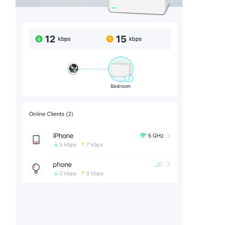
購
買
地
點
台
灣