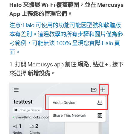
關
Halo 來擴展 Wi-Fi 覆蓋範圍，並在 Mercusys
App 上輕鬆的管理它們。
於
注意: Halo 可使用的功能可能因型號和軟體版
本有差別。這邊教學的所有步驟和圖片僅為參
水
考範例，可能無法 100% 呈現您實際 Halo 頁
面。
星
1. 打開 Mercusys app 前往
網路
, 點選
+ ,
接下
來選擇
新增設備
。
優
惠
活
動