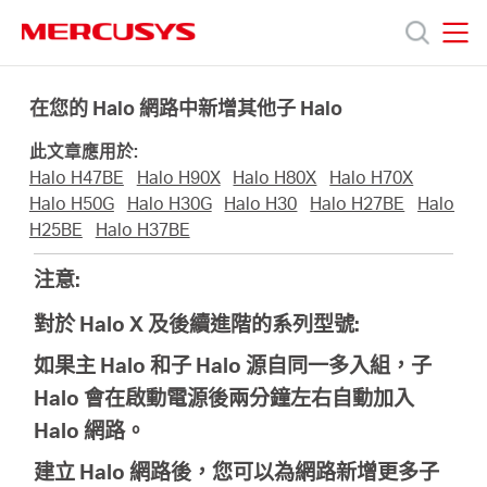
Click
to
skip
MERCUSYS
MERCUSYS
the
產
navigation
在您的 Halo 網路中新增其他子 Halo
bar
此文章應用於:
品
Halo H47BE
Halo H90X
Halo H80X
Halo H70X
Halo H50G
Halo H30G
Halo H30
Halo H27BE
Halo
技
H25BE
Halo H37BE
注意:
術
對於 Halo X 及後續進階的系列型號:
支
如果主 Halo 和子 Halo 源自同一多入組，子
Halo 會在啟動電源後兩分鐘左右自動加入
援
Halo 網路。
建立 Halo 網路後，您可以為網路新增更多子