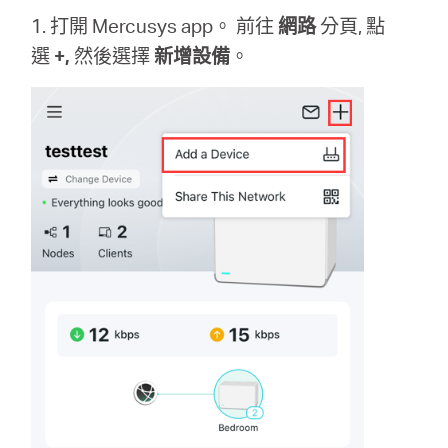
關
1. 打開 Mercusys app。 前往
網路
分頁, 點
選
+,
然後選擇
新增設備
。
於
水
星
優
惠
活
動