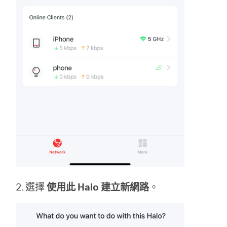
購
買
地
點
台
2. 選擇
使用此 Halo 建立新網路
。
灣