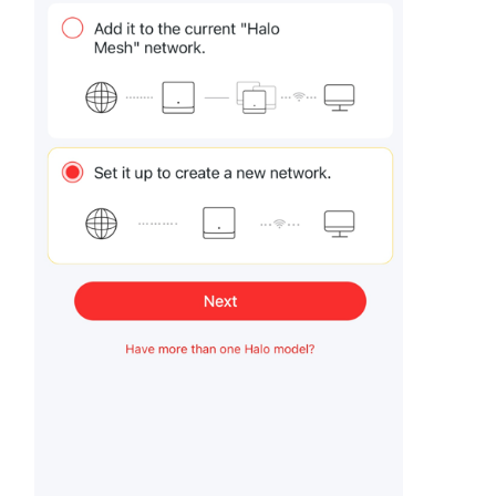
地
區
/
繁
體
中
文