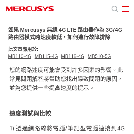
Click
to
skip
MERCUSYS
MERCUSYS
the
產
navigation
如果 Mercusys 無線 4G LTE 路由器作為 3G/4G
bar
路由器模式時速度較低，如何進行故障排除
品
此文章應用於:
MB110-4G
MB115-4G
MB118-4G
MB510-5G
技
您的網路速度可能會受到許多因素的影響。此
常見問題解答將幫助您找出導致問題的原因，
術
並為您提供一些提高速度的提示。
支
速度測試與比較
援
1) 透過網路線將電腦/筆記型電腦連接到4G