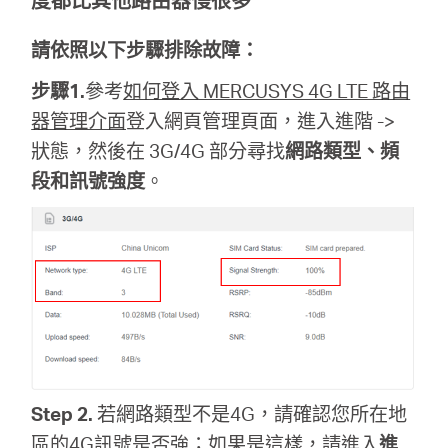
度都比其他路由器慢很多
地
請依照以下步驟排除故障：
區
步驟1.
參考
如何登入 MERCUSYS 4G LTE 路由
器管理介面
登入網頁管理頁面，進入進階 ->
/
狀態，然後在 3G/4G 部分尋找
網路類型、頻
段和訊號強度
。
繁
體
中
文
Step 2.
若網路類型不是4G，請確認您所在地
區的4G訊號是否強；如果是這樣，請進入
進