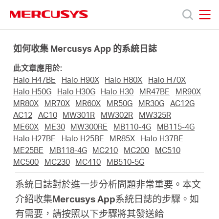
Click
to
skip
MERCUSYS
MERCUSYS
the
產
navigation
如何收集 Mercusys App 的系統日​​誌
bar
此文章應用於:
品
Halo H47BE
Halo H90X
Halo H80X
Halo H70X
Halo H50G
Halo H30G
Halo H30
MR47BE
MR90X
技
MR80X
MR70X
MR60X
MR50G
MR30G
AC12G
AC12
AC10
MW301R
MW302R
MW325R
ME60X
ME30
MW300RE
MB110-4G
MB115-4G
術
Halo H27BE
Halo H25BE
MR85X
Halo H37BE
ME25BE
MB118-4G
MC210
MC200
MC510
支
MC500
MC230
MC410
MB510-5G
系統日誌對於進一步分析問題非常重要。本文
援
介紹收集
Mercusys App
系統日誌的步驟。如
有需要，請按照以下步驟將其發送給