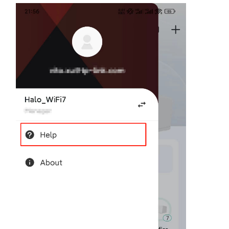
地
區
/
繁
體
中
文