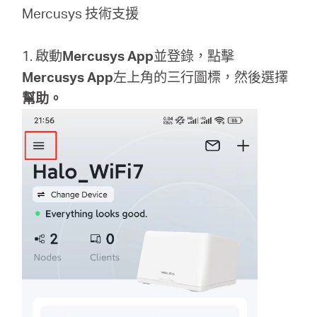
關
Mercusys 技術支援
於
1. 啟動
Mercusys App
並登錄，點擊
Mercusys
App
左上角的三行圖標，然後選擇
水
幫助。
星
優
惠
活
動