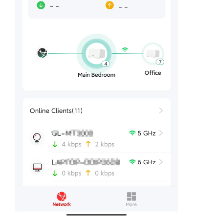
購
買
地
點
台
灣