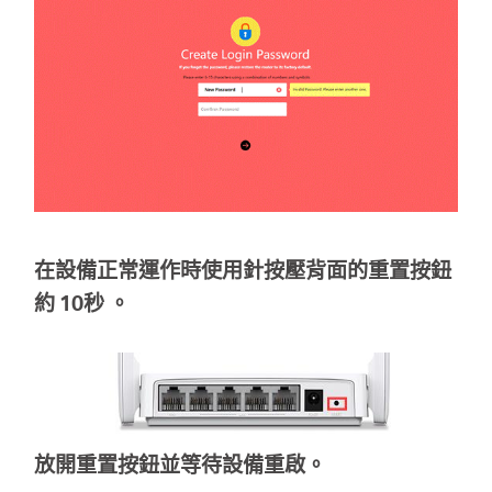
關
於
水
星
在設備正常運作時使用針按壓背面的重置按鈕
優
約
10秒
。
惠
活
放開重置按鈕並等待設備重啟。
動