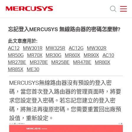
Click
to
skip
MERCUSYS
MERCUSYS
the
產
navigation
忘記登入MERCUSYS 無線路由器的密碼怎麼辦?
bar
此文章應用於:
品
AC12
MW301R
MW325R
AC12G
MW302R
MR50G
MR70X
MR30G
MR60X
MR90X
AC10
技
MR27BE
MR37BE
MR25BE
MR47BE
MR80X
MR85X
ME30
術
MERCUSYS無線路由器沒有預設的登入密
碼，當您首次登入路由器的管理頁面時，將要
支
求您設定登入密碼。若忘記您建立的登入密
碼，將無法再復原密碼。您需要重置回出廠預
援
設值，重新設定。