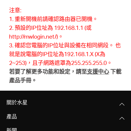
注意:
購
1. 重新開機前請確認路由器已開機。
2. 預設的IP位址為 192.168.1.1 (或
買
http://mwlogin.net/)。
3. 確認您電腦的IP位址與設備在相同網段。 也
地
就是說電腦的IP位址為192.168.1.X (X為
2~253)，且子網路遮罩為255.255.255.0。
點
若要了解更多功能和設定，請至
支援中心
下載
產品手冊。
台
關於水星
產品
灣
新聞