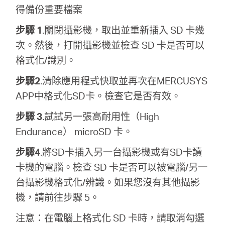
得備份重要檔案
購
步驟 1
.關閉攝影機，取出並重新插入 SD 卡幾
次。然後，打開攝影機並檢查 SD 卡是否可以
買
格式化/識別。
地
步驟2
.清除應用程式快取並再次在MERCUSYS
APP中格式化SD卡。檢查它是否有效。
點
步驟 3
.試試另一張高耐用性（High
Endurance） microSD 卡。
步驟4
.將SD卡插入另一台攝影機或有SD卡讀
卡機的電腦。檢查 SD 卡是否可以被電腦/另一
台
台攝影機格式化/辨識。如果您沒有其他攝影
機，請前往步驟 5。
灣
注意：在電腦上格式化 SD 卡時，請取消勾選