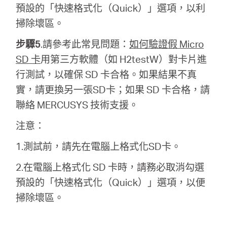
地
預設的「快速格式化（Quick）」選項，以利
掃除壞區。
區
步驟5
.請參考此常見問題：
如何驗證假 Micro
SD 卡
用第三方軟體（如 H2testW）對卡片進
/
行測試，以確保 SD 卡合格。如果結果不真
實，請更換另一張SD卡；如果 SD 卡合格，請
繁
聯絡 MERCUSYS 技術支援。
注意：
體
1.測試前，請先在電腦上格式化SD卡。
中
2.在電腦上格式化 SD 卡時，請務必取消勾選
預設的「快速格式化（Quick）」選項，以便
文
掃除壞區。