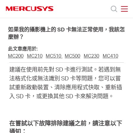
Click
to
skip
MERCUSYS
MERCUSYS
the
產
navigation
如果我的攝影機上的 SD 卡無法正常使用，我該怎
bar
麼辦？
品
此文章應用於:
MC200
MC210
MC510
MC500
MC230
MC410
技
建議在使用前先對 SD 卡進行測試。若遇到無
法格式化或無法識別 SD 卡等問題，您可以嘗
術
試重新啟動裝置、清除應用程式快取、重新插
入 SD 卡，或更換其他 SD 卡來解決問題。
支
援
在嘗試以下故障排除建議之前，請注意以下
通知：