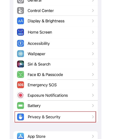
關
於
水
星
優
惠
活
動