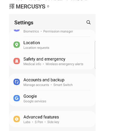
擇
MERCUSYS
。