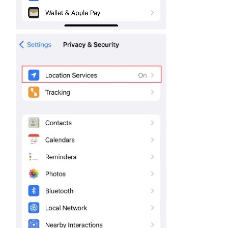
購
買
地
點
台
灣