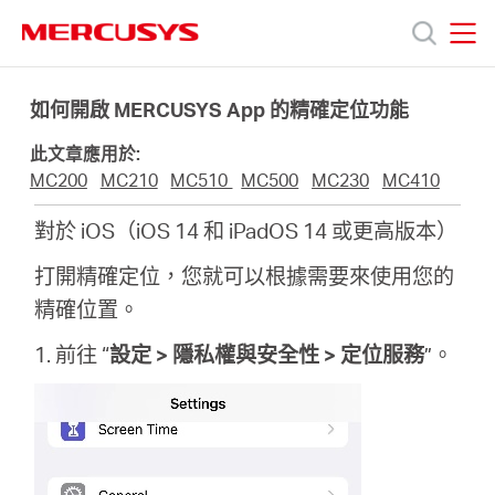
Click
to
skip
MERCUSYS
MERCUSYS
the
產
navigation
如何開啟 MERCUSYS App 的精確定位功能
bar
此文章應用於:
品
MC200
MC210
MC510
MC500
MC230
MC410
對於 iOS（iOS 14 和 iPadOS 14 或更高版本）
技
打開精確定位，您就可以根據需要來使用您的
術
精確位置。
1. 前往 “
設定 > 隱私權與安全性 > 定位服務
”。
支
援