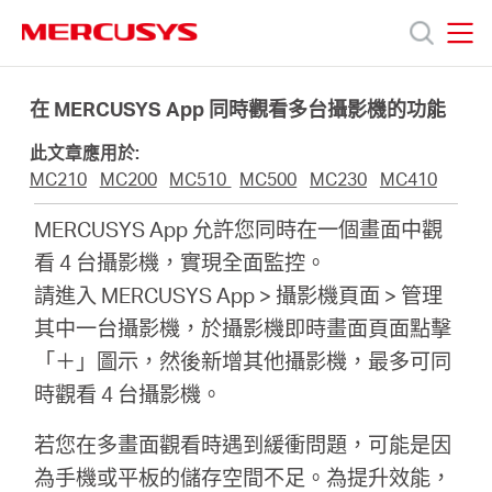
Click
to
skip
MERCUSYS
MERCUSYS
the
產
navigation
在 MERCUSYS App 同時觀看多台攝影機的功能
bar
此文章應用於:
品
MC210
MC200
MC510
MC500
MC230
MC410
MERCUSYS App 允許您同時在一個畫面中觀
技
看 4 台攝影機，實現全面監控。
請進入 MERCUSYS App > 攝影機頁面 > 管理
術
其中一台攝影機，於攝影機即時畫面頁面點擊
「＋」圖示，然後新增其他攝影機，最多可同
支
時觀看 4 台攝影機。
援
若您在多畫面觀看時遇到緩衝問題，可能是因
為手機或平板的儲存空間不足。為提升效能，