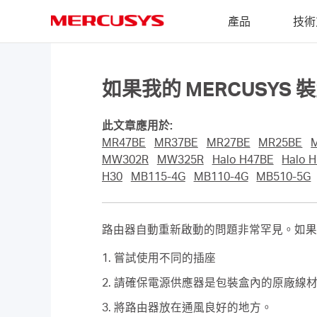
Click
產品
技術
to
skip
MERCUSYS
the
navigation
bar
如果我的 MERCUSY
此文章應用於:
MR47BE
MR37BE
MR27BE
MR25BE
MW302R
MW325R
Halo H47BE
Halo 
H30
MB115-4G
MB110-4G
MB510-5G
路由器自動重新啟動的問題非常罕見。如果
1. 嘗試使用不同的插座
2. 請確保電源供應器是包裝盒內的原廠
3. 將路由器放在通風良好的地方。