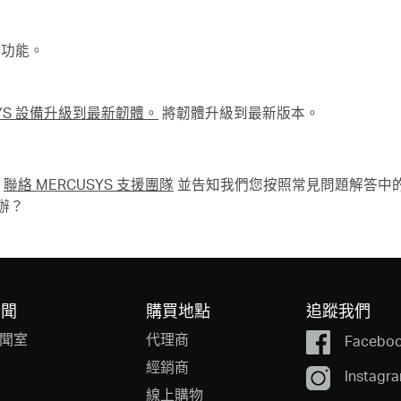
動功能。
SYS 設備升級到最新韌體。
將韌體升級到最新版本。
請
聯絡 MERCUSYS 支援團隊
並告知我們您按照常見問題解答中
麼辦？
新聞
購買地點
追蹤我們
聞室
代理商
Facebo
經銷商
Instagr
線上購物