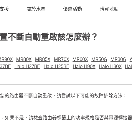
支援
關於水星
優惠活動
購買地點
S 裝置不斷自動重啟該怎麼辦？
MR90X
MR80X
MR85X
MR70X
MR60X
MR50G
MR30G
H37BE
Halo H27BE
Halo H25BE
Halo H90X
Halo H80X
Ha
您的路由器不斷自動重啟，請嘗試以下可能的故障排除方法：
線材。如果不是，請檢查路由器標籤上的功率規格是否與電源轉接