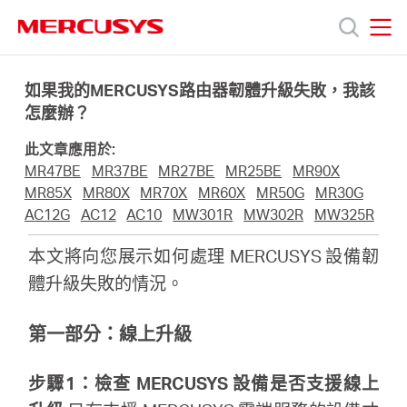
Click
to
skip
MERCUSYS
MERCUSYS
the
產
navigation
如果我的MERCUSYS路由器韌體升級失敗，我該
bar
怎麼辦？
品
此文章應用於:
MR47BE
MR37BE
MR27BE
MR25BE
MR90X
技
MR85X
MR80X
MR70X
MR60X
MR50G
MR30G
AC12G
AC12
AC10
MW301R
MW302R
MW325R
術
本文將向您展示如何處理 MERCUSYS 設備韌
體升級失敗的情況。
支
第一部分：線上升級
援
步驟1：檢查 MERCUSYS 設備是否支援線上