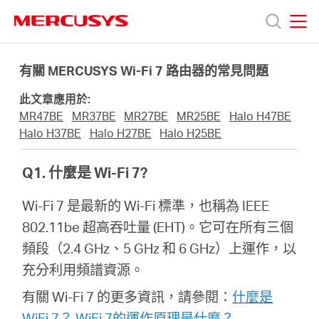
Click
to
skip
MERCUSYS
MERCUSYS
the
產
navigation
有關 MERCUSYS Wi-Fi 7 路由器的常見問題
bar
此文章應用於:
品
MR47BE
MR37BE
MR27BE
MR25BE
Halo H47BE
Halo H37BE
Halo H27BE
Halo H25BE
技
Q1. 什麼是 Wi-Fi 7?
術
Wi-Fi 7 是最新的 Wi-Fi 標準，也稱為 IEEE
802.11be 超高吞吐量 (EHT)。它可在所有三個
支
頻段（2.4 GHz、5 GHz 和 6 GHz）上運作，以
充分利用頻譜資源。
援
有關 Wi-Fi 7 的更多資訊，請參閱：
什麼是
WiFi 7？ WiFi 7的運作原理是什麼？