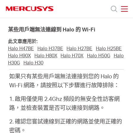
Click
to
skip
MERCUSYS
MERCUSYS
the
產
navigation
某些用戶端無法連線到 Halo 的 Wi-Fi
bar
此文章應用於:
品
Halo H47BE
Halo H37BE
Halo H27BE
Halo H25BE
Halo H90X
Halo H80X
Halo H70X
Halo H50G
Halo
技
H30G
Halo H30
如果只有某些用戶端無法連接到您的 Halo 的
術
Wi-Fi 網路，請按照以下步驟進行故障排除：
支
1. 啟用僅使用 2.4Ghz 頻段的無安全性訪客網
路，並檢查裝置是否可以連接到網路。
援
2. 確認您嘗試連線到正確的網路並使用正確的
密碼。