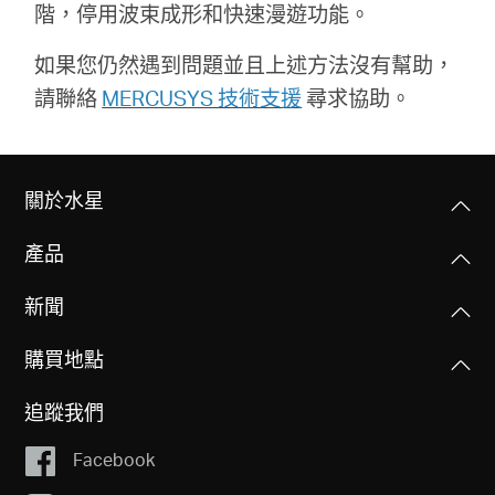
階，停用波束成形和快速漫遊功能。
購
如果您仍然遇到問題並且上述方法沒有幫助，
請聯絡
MERCUSYS 技術支援
尋求協助。
買
地
關於水星
點
產品
新聞
購買地點
台
追蹤我們
灣
Facebook