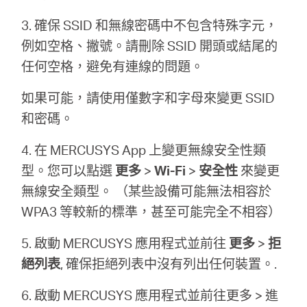
關
3. 確保 SSID 和無線密碼中不包含特殊字元，
於
例如空格、撇號。請刪除 SSID 開頭或結尾的
任何空格，避免有連線的問題。
水
如果可能，請使用僅數字和字母來變更 SSID
和密碼。
星
4. 在 MERCUSYS App 上變更無線安全性類
優
型。您可以點選
更多
>
Wi-Fi
>
安全性
來變更
無線安全類型。 （某些設備可能無法相容於
惠
WPA3 等較新的標準，甚至可能完全不相容）
5. 啟動 MERCUSYS 應用程式並前往
更多
>
拒
活
絕列表
, 確保拒絕列表中沒有列出任何裝置。.
動
6. 啟動 MERCUSYS 應用程式並前往更多 > 進