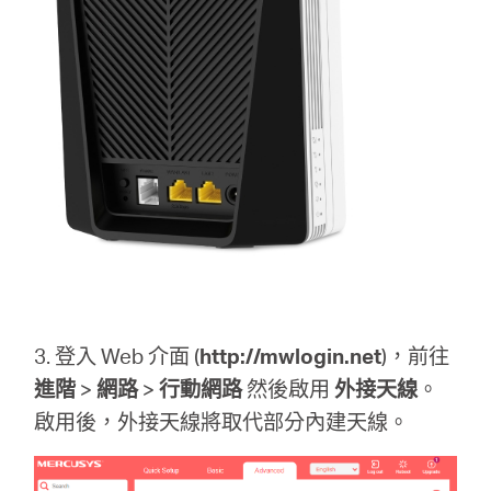
購
買
地
點
3. 登入 Web 介面
(
http://mwlogin.net
)
，前往
台
進階
>
網路
>
行動網路
然後啟用
外接天線
。
啟用後，外接天線將取代部分內建天線。
灣