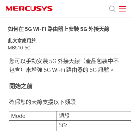
Click
to
skip
MERCUSYS
MERCUSYS
the
產
navigation
如何在 5G Wi-Fi 路由器上安裝 5G 外接天線
bar
此文章應用於:
品
MB510-5G
您可以手動安裝 5G 外接天線（產品包裝中不
技
包含）來增強 5G Wi-Fi 路由器的 5G 訊號。
術
開始之前
支
確保您的天線支援以下頻段
援
Model
頻段
5G: