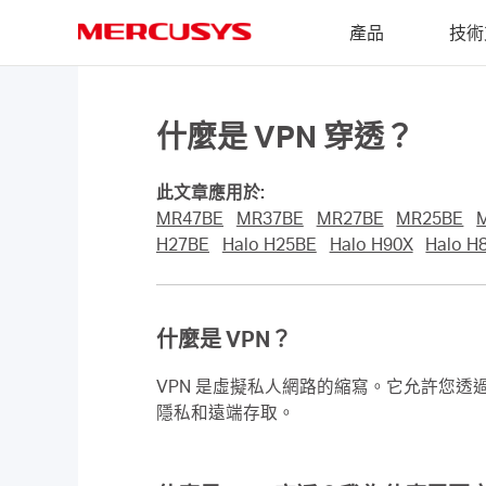
Click
產品
技術
to
skip
MERCUSYS
the
navigation
bar
什麼是 VPN 穿透？
此文章應用於:
MR47BE
MR37BE
MR27BE
MR25BE
H27BE
Halo H25BE
Halo H90X
Halo H
什麼是 VPN？
VPN 是虛擬私人網路的縮寫。它允許您透
隱私和遠端存取。