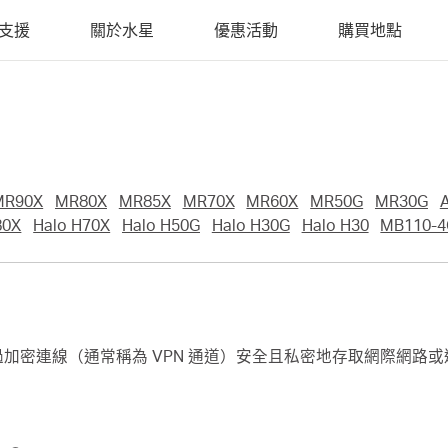
支援
關於水星
優惠活動
購買地點
MR90X
MR80X
MR85X
MR70X
MR60X
MR50G
MR30G
80X
Halo H70X
Halo H50G
Halo H30G
Halo H30
MB110-4
過加密連線（通常稱為 VPN 通道）安全且私密地存取網際網路或