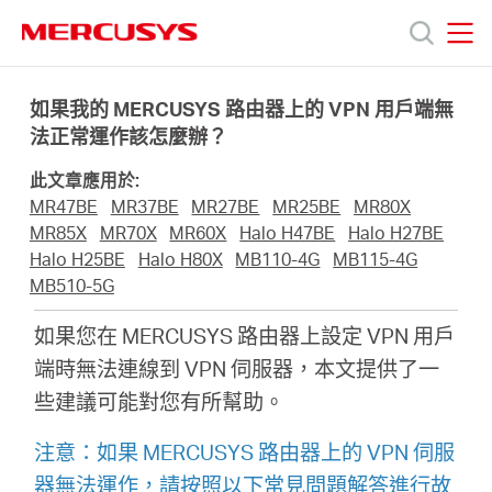
Click
to
skip
MERCUSYS
MERCUSYS
the
產
navigation
如果我的 MERCUSYS 路由器上的 VPN 用戶端無
bar
法正常運作該怎麼辦？
品
此文章應用於:
MR47BE
MR37BE
MR27BE
MR25BE
MR80X
技
MR85X
MR70X
MR60X
Halo H47BE
Halo H27BE
Halo H25BE
Halo H80X
MB110-4G
MB115-4G
MB510-5G
術
如果您在 MERCUSYS 路由器上設定 VPN 用戶
支
端時無法連線到 VPN 伺服器，本文提供了一
些建議可能對您有所幫助。
援
注意：如果 MERCUSYS 路由器上的 VPN 伺服
器無法運作，請按照以下常見問題解答進行故