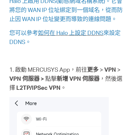
Halo 上啟用 DDNS(動態網域名稱系統)。它會
關
將您的 WAN IP 位址綁定到一個域名，從而防
止因 WAN IP 位址變更而導致的連線問題。
於
您可以參考
如何在 Halo 上設定 DDNS
來設定
水
DDNS。
星
1. 啟動 MERCUSYS App，前往
更多
>
VPN
>
優
VPN
伺服器 >
點擊
新增 VPN 伺服器
，然​​後選
擇
L2TP/IPSec VPN
。
惠
活
動