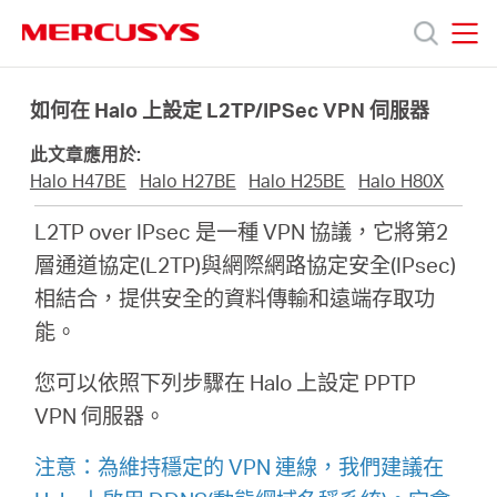
Click
to
skip
MERCUSYS
MERCUSYS
the
產
navigation
如何在 Halo 上設定 L2TP/IPSec VPN 伺服器
bar
此文章應用於:
品
Halo H47BE
Halo H27BE
Halo H25BE
Halo H80X
L2TP over IPsec 是一種 VPN 協議，它將第2
技
層通道協定(L2TP)與網際網路協定安全(IPsec)
相結合，提供安全的資料傳輸和遠端存取功
術
能。
支
您可以依照下列步驟在 Halo 上設定 PPTP
VPN 伺服器。
援
注意：為維持穩定的 VPN 連線，我們建議在