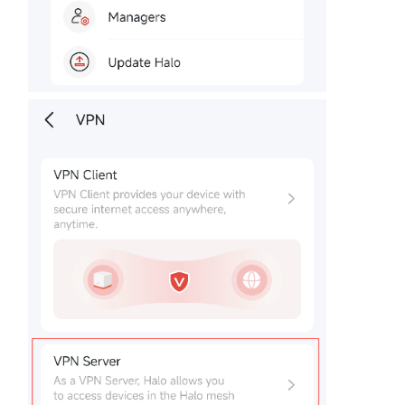
地
區
/
繁
體
中
文