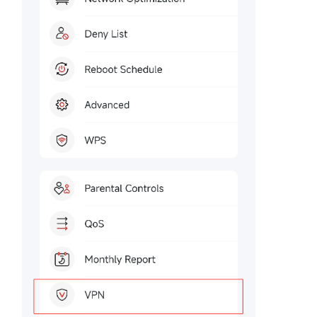
購
買
地
點
台
灣