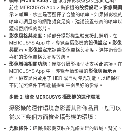
幀率 (Frame Rate)：
僅部分攝影機型號支援此選項。
前往 MERCUSYS App > 攝影機的
設備設定 > 影像與顯
購
示 > 幀率
，檢查是否選擇了合適的幀率。如果攝影機的
幀率可調且您的網路頻寬足夠，建議設置較高的幀率以
買
獲得更順暢的影片。
影像風格與亮度：
僅部分攝影機型號支援此選項。在
MERCUSYS App 中，導覽至攝影機的
設備設定 > 影像
地
與顯示 > 影像設定
來調整影像風格與亮度。選擇適合您
喜好的影像風格與亮度等級。
點
影像增強相關功能：
僅部分攝影機型號支援此選項。在
MERCUSYS App 中，導覽至攝影機的
影像與顯示
頁
面，檢查是否啟用了 HDR 或自動曝光功能，以確保在
不同光照條件下都能捕捉到平衡良好的影像。
步驟 2. 檢查 MERCUSYS 攝影機的運作環境
台
攝影機的運作環境會影響其影像品質。您可以
從以下幾個方面檢查攝影機的環境：
灣
光照條件：
確保攝影機安裝在光線充足的區域。背光、