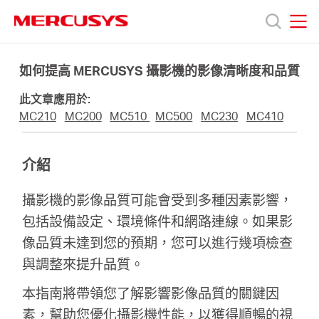
Click
to
skip
MERCUSYS
MERCUSYS
the
產
navigation
如何提高 MERCUSYS 攝影機的影像清晰度和品質
bar
此文章應用於:
品
MC210
MC200
MC510
MC500
MC230
MC410
技
介紹
術
攝影機的影像品質可能會受到多種因素影響，
包括設備設定、環境條件和網路連線。如果影
支
像品質未達到您的預期，您可以進行幾項檢查
與調整來提升品質。
援
本指南將帶領您了解影響影像品質的關鍵因
素，幫助您優化攝影機性能，以獲得順暢的視