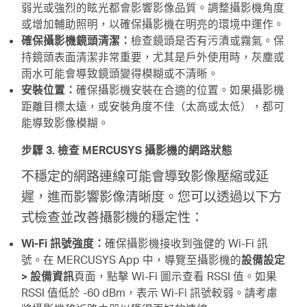
地
弱光或強烈的眩光都會影響影像品質。調整攝影機角度
或增加輔助照明，以確保攝影機在明亮的環境中運作。
確保攝影機鏡頭清潔：
檢查鏡頭是否有污漬或霧氣。保
區
持鏡頭表面清潔非常重要，尤其是戶外使用時，灰塵或
雨水可能會導致鏡頭變得模糊或不清晰。
/
安裝位置：
確保攝影機安裝在合適的位置。如果攝影機
距離目標太遠，或安裝角度不佳（太高或太低），都可
能導致影像模糊。
繁
步驟 3. 檢查 MERCUSYS 攝影機的網路狀態
體
不穩定的網路連線可能會導致影像壓縮或延
遲，進而影響影像清晰度。您可以透過以下方
中
式檢查並改善攝影機的穩定性：
Wi-Fi 訊號強度：
確保攝影機接收到強健的 Wi-Fi 訊
文
號。在 MERCUSYS App 中，導覽至攝影機的
設備設定
> 設備資訊
頁面，點擊 Wi-Fi 圖示查看 RSSI 值。如果
RSSI 值低於 -60 dBm，表示 Wi-Fi 訊號較弱。請考慮