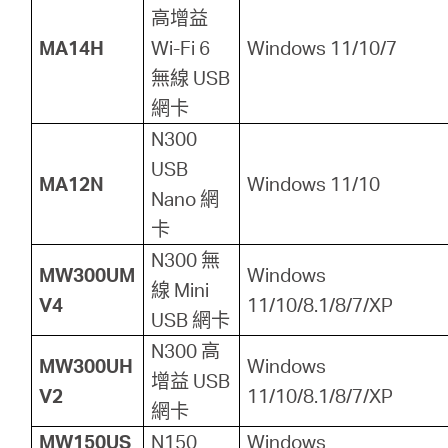
高增益
MA14H
Wi-Fi 6
Windows 11/10/7
無線 USB
網卡
N300
USB
MA12N
Windows 11/10
Nano 網
卡
N300 無
MW300UM
Windows
線 Mini
V4
11/10/8.1/8/7/XP
USB 網卡
N300 高
MW300UH
Windows
增益 USB
V2
11/10/8.1/8/7/XP
網卡
MW150US
N150
Windows