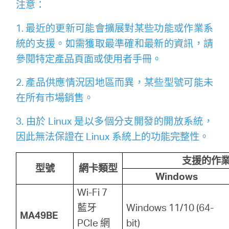
關
注意：
1. 最近的更新可能會擴展對某些功能或作業系
於
統的支援。如需獲取最準確和最新的資訊，請
參閱特定產品頁面或使用者手冊。
水
2. 產品供應情況因地區而異，某些型號可能未
星
在所有市場銷售。
3. 由於 Linux 是以多個分支開發的開放系統，
優
因此無法保證在 Linux 系統上的功能完整性。
惠
支援的作
型號
網卡類型
Windows
活
Wi-Fi 7
藍牙
Windows 11/10 (64-
MA49BE
動
PCIe 網
bit)