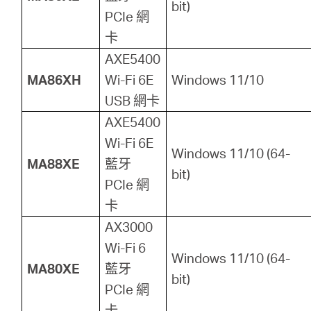
bit)
地
PCIe 網
卡
區
AXE5400
MA86XH
Wi-Fi 6E
Windows 11/10
/
USB 網卡
AXE5400
繁
Wi-Fi 6E
Windows 11/10 (64-
MA88XE
藍牙
bit)
體
PCIe 網
卡
中
AX3000
Wi-Fi 6
Windows 11/10 (64-
文
MA80XE
藍牙
bit)
PCIe 網
卡