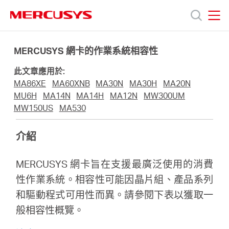
Click
to
skip
MERCUSYS
MERCUSYS
the
產
navigation
MERCUSYS 網卡的作業系統相容性
bar
此文章應用於:
品
MA86XE
MA60XNB
MA30N
MA30H
MA20N
MU6H
MA14N
MA14H
MA12N
MW300UM
技
MW150US
MA530
介紹
術
MERCUSYS 網卡旨在支援最廣泛使用的消費
支
性作業系統。相容性可能因晶片組、產品系列
和驅動程式可用性而異。請參閱下表以獲取一
援
般相容性概覽。