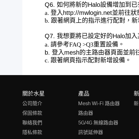
Q6. 如何將新的Halo設備增加到已
a. 登入
http://mwlogin.net
並前往
狀
b. 跟著網頁上的指示進行配對，新
Q7. 我想要將已設定好的Halo加
a. 請參考
FAQ
>
Q3
重置設備。
b. 登入mesh的主路由器頁面並前
c. 跟著網頁指示配對新增設備。
關於水星
產品
公司簡介
Mesh Wi-Fi 路由器
新
保固條款
路由器
聯絡我們
5G/4G 無線路由器
隱私條款
訊號延伸器