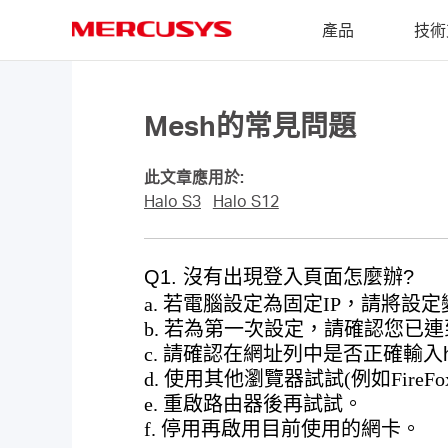
Click
產品
技術
to
skip
MERCUSYS
the
navigation
bar
Mesh的常見問題
此文章應用於:
Halo S3
Halo S12
Q1. 沒有出現登入頁面怎麼辦?
a. 若電腦設定為固定IP，請將設
b. 若為第一次設定，請確認您已連
c. 請確認在網址列中是否正確輸入
d. 使用其他瀏覽器試試(例如FireFox、C
e. 重啟路由器後再試試。
f. 停用再啟用目前使用的網卡。