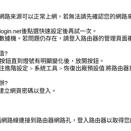
連接網路來源可以正常上網，若無法請先確認您的網路
login.net
後點選
快速設定
後再試一次。
啟數據機。若問題仍存在，請登入路由器的管理頁面複製
值?
按鈕直到燈號有明顯變化後，放開按鈕。
往
進階設定
>
系統工具
>
恢復出廠預設值
將路由器
辦?
建立網頁密碼以登入。
請用電腦網路線連接到路由器網路孔，登入路由器以取得