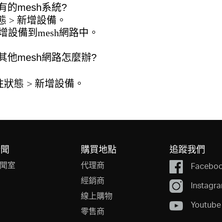
有的mesh系統?
態
>
新增設備
。
增設備到mesh網路中。
入其他mesh網路怎麼辦?
往
狀態
>
新增設備
。
新聞
購買地點
追蹤我們
聞室
代理商
Facebo
經銷商
Instagr
線上購物
Youtube
零售商