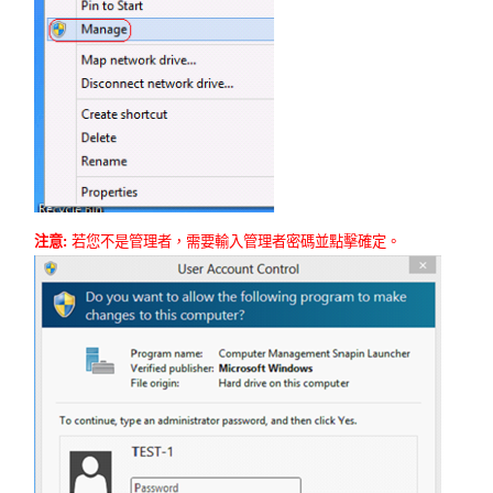
地
區
/
繁
注意:
若您不是管理者，需要輸入管理者密碼並點擊確定。
體
中
文