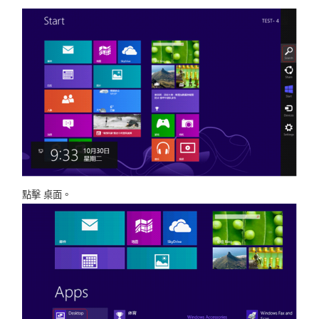
關
於
水
星
優
點擊 桌面。
惠
活
動