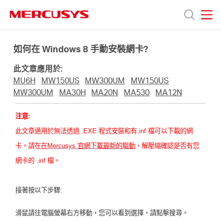
Click
to
skip
MERCUSYS
MERCUSYS
the
產
navigation
如何在 Windows 8 手動安裝網卡?
bar
此文章應用於:
品
MU6H
MW150US
MW300UM
MW150US
MW300UM
MA30H
MA20N
MA530
MA12N
技
注意:
此文章適用於無法透過 .EXE 程式安裝和有.inf 檔可以下載的網
術
卡。請在
在Mercusys 官網下載最新的驅動
，解壓縮確認是否有您
網卡的 .inf 檔。
支
接著按以下步驟:
援
滑鼠請
往電腦螢幕右方移動，您可以看到選擇，請點擊搜尋。