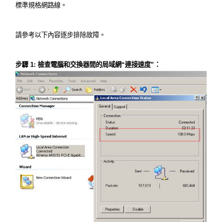
關
標準規格網路線。
於
請參考以下內容逐步排除故障。
水
步驟 1: 檢查電腦和交換器間的局域網“連接速度”：
星
優
惠
活
動