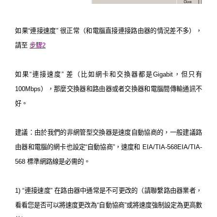
購
如果“連接速度” 很正常（和電腦直接連接路由器的情況差不多），
請至
步驟2
買
如果“連接速度” 差（比如網卡和交換器都是Gigabit，但只有
地
100Mbps），那麼交換器和路由器或者交換器和電腦間傳輸通訊不
好。
點
建議
：由於我們的非網管型交換器是速度自動協商的，一般建議路
由器和電腦的網卡也設定“自動協商”，速度和 EIA/TIA-568EIA/TIA-
568 標準網路線是必需的。
台
1)
“連接速度” 在路由器中通常是不可更改的（請聯繫路由器業者，
灣
看看您是否可以將速度更改為“自動協商”或將速度強制設定為更高數