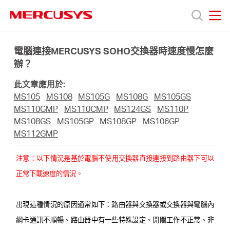
Click
to
skip
MERCUSYS
MERCUSYS
the
產
navigation
電腦連接MERCUSYS SOHO交換器時速度慢怎麼
bar
辦？
品
此文章應用於:
MS105
MS108
MS105G
MS108G
MS105GS
技
MS110GMP
MS110CMP
MS124GS
MS110P
MS108GS
MS105GP
MS108GP
MS106GP
MS112GMP
術
注意
：以下情況是基於電腦不使用交換器直接連接到路由器下可以
支
正常下載速度的情況。
援
出現這種情況的原因通常如下：路由器與交換器或交換器與電腦內
網卡通訊不順暢、路由器中有一些特殊設定、開關工作不正常、非