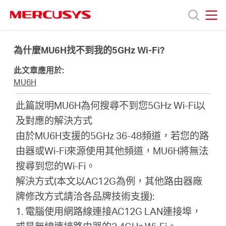
Click
to
skip
MERCUSYS
MERCUSYS
the
產
navigation
為什麼MU6H找不到我的5GHz Wi-Fi?
bar
此文章應用於:
品
MU6H
此篇說明MU6H為何搜尋不到您5GHz Wi-Fi以
技
及對應的解決方式
由於MU6H支援的5GHz 36-48頻道，若您的路
術
由器或Wi-Fi來源使用其他頻道，MU6H將無法
搜尋到您的Wi-Fi。
支
解決方式(本文以AC12G為例，其他路由器廠
牌修改方式請洽各品牌技術支援):
援
1. 電腦使用網路線連接AC12G LAN連接埠，