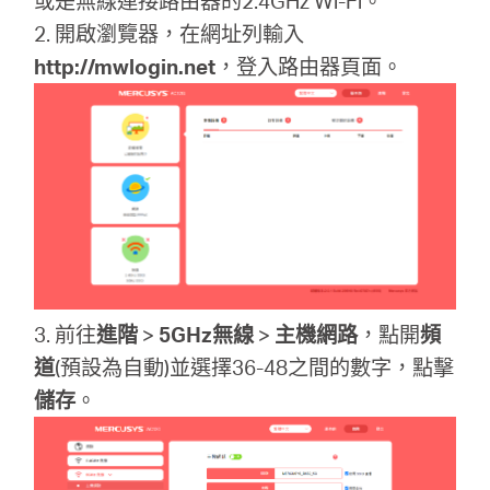
或是無線連接路由器的2.4GHz Wi-Fi。
關
2. 開啟瀏覽器，在網址列輸入
http://mwlogin.net
，登入路由器頁面。
於
水
星
優
3. 前往
進階
>
5GHz無線
>
主機網路
，點開
頻
惠
道
(預設為自動)並選擇36-48之間的數字，點擊
儲存
。
活
動