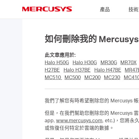
Click
產品
技術
to
skip
MERCUSYS
the
navigation
bar
如何刪除我的 Mercusy
此文章應用於:
Halo H50G
Halo H30G
MR30G
MR70X
H27BE
Halo H37BE
Halo H47BE
MR47
MC510
MC500
MC200
MC230
MC41
我們了解您有時希望刪除您的 Mercusy
但是，在我們幫助您刪除您的 Mercusys 
app,
www.mercusys.com
, etc.)
或恢復任何特定於雲端的數據。