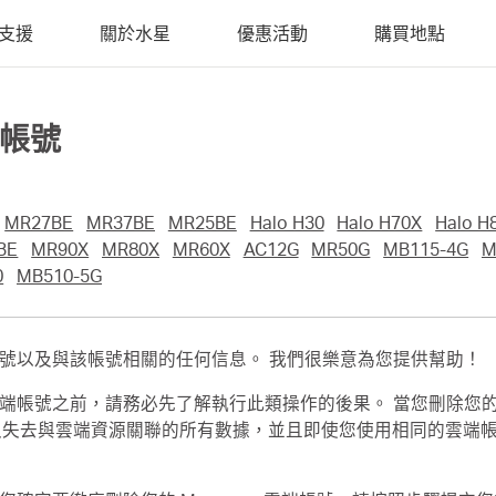
支援
關於水星
優惠活動
購買地點
s帳號
MR27BE
MR37BE
MR25BE
Halo H30
Halo H70X
Halo H
BE
MR90X
MR80X
MR60X
AC12G
MR50G
MB115-4G
M
0
MB510-5G
s 帳號以及與該帳號相關的任何信息。 我們很樂意為您提供幫助！
雲端帳號之前，請務必先了解執行此類操作的後果。 當您刪除您的雲端帳號
，您將永久失去與雲端資源關聯的所有數據，並且即使您使用相同的雲