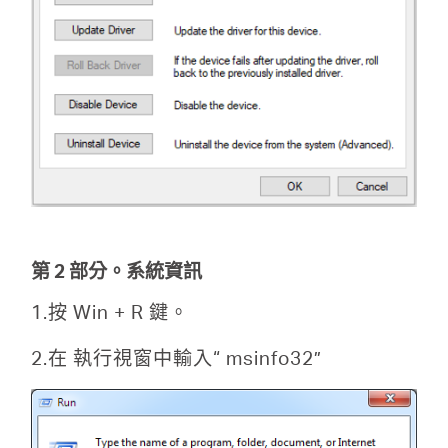
地
區
/
繁
體
第 2 部分。系統資訊
1.按 Win + R 鍵。
中
2.在 執行視窗中輸入“ msinfo32”
文