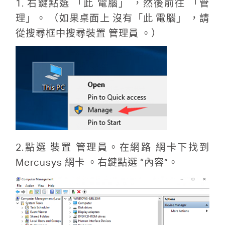
關
1. 右鍵點選 「此 電腦」 ，然後前往 「管
理」。 （如果桌面上 沒有「此 電腦」 ，請
於
從搜尋框中搜尋裝置 管理員 。）
水
星
優
2.點選 裝置 管理員。在網路 網卡下找到
惠
Mercusys 網卡 。右鍵點選 “內容”。
活
動