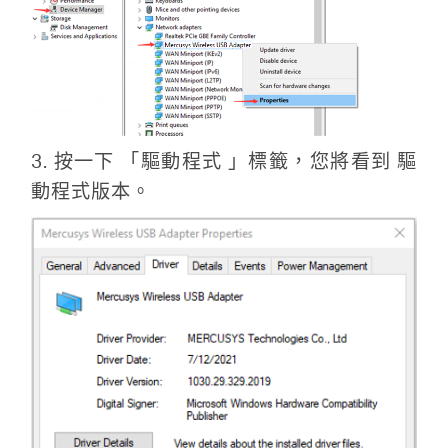
購
買
地
3. 按一下 「驅動程式 」標籤，您將看到 驅
動程式版本。
點
台
灣