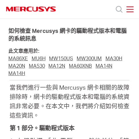
Click
to
skip
MERCUSYS
MERCUSYS
the
產
navigation
如何檢查 Mercusys 網卡的驅動程式版本和電腦
bar
的系統訊息
品
此文章應用於:
MA86XE
MU6H
MW150US
MW300UM
MA30H
技
MA20N
MA530
MA12N
MA60XNB
MA14N
MA14H
術
當我們進行一些與 Mercusys 網卡相關的故障
排除時，網卡的驅動程式版本和電腦的系統資
支
訊非常必要。在本文中，我們將介紹如何檢查
這些資訊。
援
第 1 部分。驅動程式版本