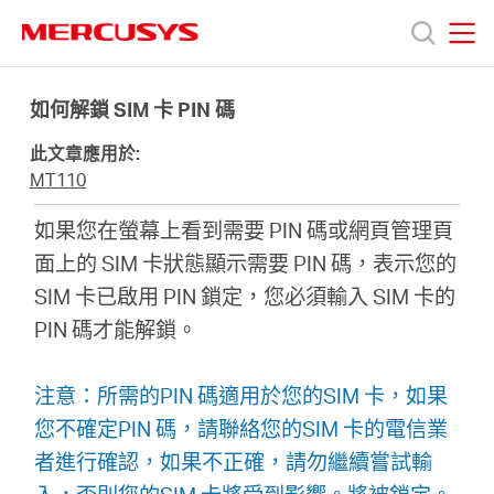
Click
to
skip
MERCUSYS
MERCUSYS
the
產
navigation
如何解鎖 SIM 卡 PIN 碼
bar
此文章應用於:
品
MT110
如果您在螢幕上看到需要 PIN 碼或網頁管理頁
技
面上的 SIM 卡狀態顯示需要 PIN 碼，表示您的
SIM 卡已啟用 PIN 鎖定，您必須輸入 SIM 卡的
術
PIN 碼才能解鎖。
支
注意：所需的PIN 碼適用於您的SIM 卡，如果
您不確定PIN 碼，請聯絡您的SIM 卡的電信業
援
者進行確認，如果不正確，請勿繼續嘗試輸