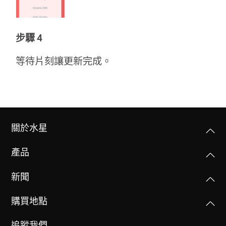
購
步驟 4
買
等待片刻讓更新完成。
地
點
關於水星
產品
台
新聞
購買地點
灣
追蹤我們