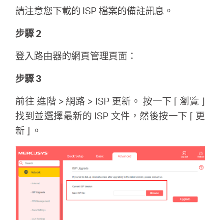
關
請注意您下載的 ISP 檔案的備註訊息。
於
步驟 2
登入路由器的網頁管理頁面：
水
步驟 3
星
前往 進階 > 網路 > ISP 更新。 按一下 ⌈ 瀏覽 ⌋
找到並選擇最新的 ISP 文件，然後按一下 ⌈ 更
優
新 ⌋ 。
惠
活
動