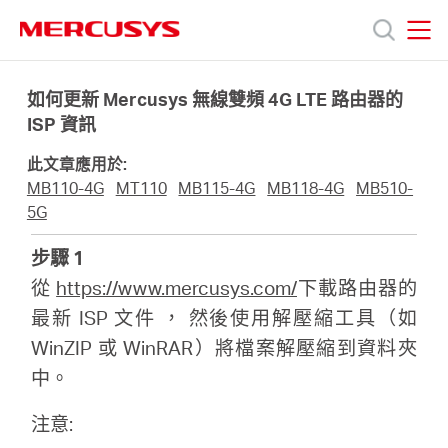
Click
to
skip
MERCUSYS
MERCUSYS
the
產
navigation
如何更新 Mercusys 無線雙頻 4G LTE 路由器的
bar
ISP 資訊
品
此文章應用於:
MB110-4G
MT110
MB115-4G
MB118-4G
MB510-
技
5G
步驟 1
術
從
https://www.mercusys.com/
下載路由器的
最新 ISP 文件 ， 然後使用解壓縮工具（如
支
WinZIP 或 WinRAR）將檔案解壓縮到資料夾
中。
援
注意: