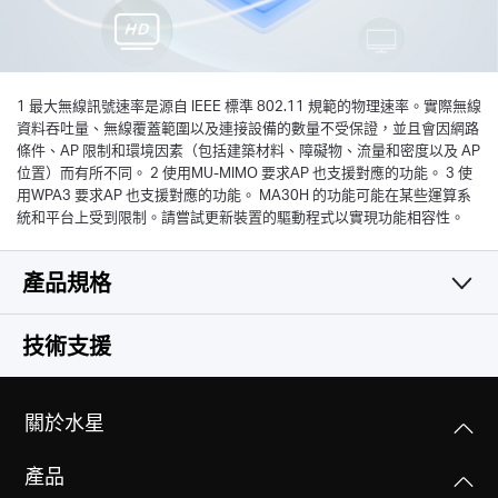
1 最大無線訊號速率是源自 IEEE 標準 802.11 規範的物理速率。實際無線
資料吞吐量、無線覆蓋範圍以及連接設備的數量不受保證，並且會因網路
條件、AP 限制和環境因素（包括建築材料、障礙物、流量和密度以及 AP
位置）而有所不同。 2 使用MU-MIMO 要求AP 也支援對應的功能。 3 使
用WPA3 要求AP 也支援對應的功能。 MA30H 的功能可能在某些運算系
統和平台上受到限制。請嘗試更新裝置的驅動程式以實現功能相容性。
產品規格
無線網路
技術支援
硬體功能
無線標準
關於水星
IEEE 802.11 a/n/ac 5 GHz
其他
尺寸大小(長 X 寬 X 高)
IEEE 802.11 b/g/n 2.4 GH
產品
2.28 × 0.66 × 6.83 in