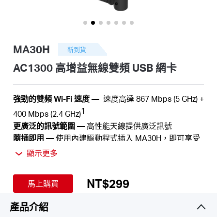
關
於
MA30H
新到貨
水
AC1300 高增益無線雙頻 USB 網卡
星
強勁的雙頻 Wi-Fi 速度
—
速度高達
867
Mbps (5 GHz) +
1
4
00
Mbps (2.4
GHz)
優
更廣泛的訊號範圍 —
高性能天線提供廣泛訊號
隨插即用 —
使用內建驅動程式插入 MA30H，即可享受
惠
簡單快速的安裝。
顯示更多
MU-MIMO
—
同時為多個設備提供服務，不會再出現延
2
遲或頻寬擁塞
活
NT$299
馬上購買
加強安全性
—
最新的安全性增強功能WPA3為個人密碼
3
安全提供了增強的保護
產品介紹
動
向下相容
—
全面支援802.11ac/a/b/g/n標準