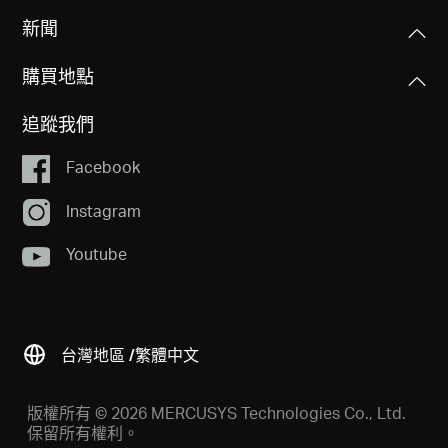
包裝內容
(57.8 × 16.8 × 173.4 mm)
訊號速率
新聞
AC1300 高增益無線雙頻 USB 轉接器 ( MA30H )
867 Mbps 於 5 GHz
快速安裝手冊
連接介面
400 Mbps 於 2.4 GHz
購買地點
USB 2.0
系統需求
追蹤我們
接收靈敏度
Windows 11/10 （32/64 bit)
天線類型
5 GHz:
Facebook
1 外部高增益 5dBi 天線
11a 54Mbps: -77 dBm
11ac VHT80 MCS0: -92dBm
Instagram
11ac VHT80 MCS9: -64dBm
LED燈號
2.4 GHz:
Youtube
狀態
11g 54Mbps: -76 dBm
11n HT40 MCS7: -72dBm
台灣地區 /
繁體中文
無線安全性
WPA-PSK/WPA2-PSK/WPA3-SAE
版權所有 © 2026 MERCUSYS Technologies Co., Ltd.
保留所有權利。