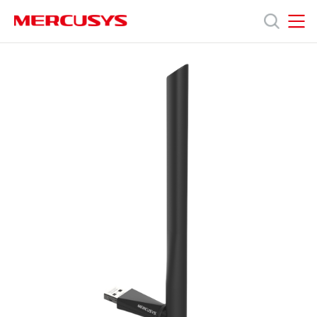
Click
to
skip
MERCUSYS
MERCUSYS
the
MA30H
產
navigation
[V1]
bar
|
AC1300
品
高
增
益
技
無
線
雙
術
頻
USB
網
支
卡
援