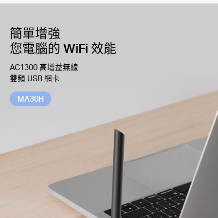
Windows 相容
—
Windows 10、11
購
簡單增強
您電腦的 WiFi 效能
買
AC1300 高增益無線
地
雙頻 USB 網卡
MA30H
點
台
灣