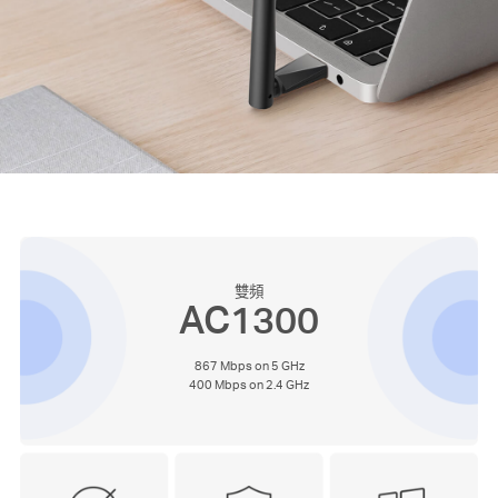
地
區
/
繁
體
雙頻
AC1300
中
867 Mbps on 5 GHz
400 Mbps on 2.4 GHz
文