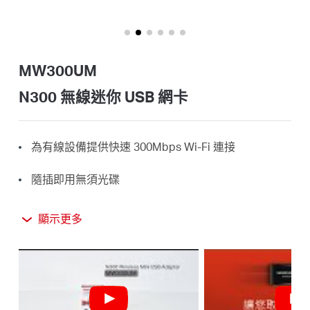
關
於
MW300UM
水
N300 無線迷你 USB 網卡
星
為有線設備提供快速 300Mbps Wi-Fi 連接
優
隨插即用無須光碟
惠
非常適合線上遊戲、高清串流、網頁瀏覽等
顯示更多
支援 Windows 11/10/8.1/8/7/XP (32/64bit)
活
動