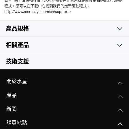
載。 *為了確保相容性，您可能需要在作業系統更新後更新適配器的驅動
程式。您可以在下載中心找到我們的最新驅動程式：
http://www.mercusys.com/en/support。
產品規格
無線網路
相關產品
硬體功能
無線標準
技術支援
IEEE 802.11n, IEEE 802.11g, IEEE 802.11b
其他
尺寸大小(長 X 寬 X 高)
40.4 × 17.2 × 8.6 毫米(mm)
關於水星
頻率
認證
2.400 - 2.4835GHz
CE, ROHS,BSMI,NCC
產品
連接介面
USB 2.0
訊號速率
新聞
包裝內容
11n: 高達 300Mbps(浮動)
N300 無線迷你 USB 網卡 (MW300UM)
天線類型
11g: 高達 54Mbps(浮動)
購買地點
快速安裝指南
內建
11b: 高達 11Mbps(浮動)