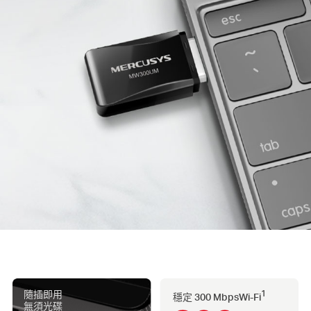
地
區
/
繁
體
中
文
隨插即用
1
穩定 300 Mbps
Wi-Fi
無須光碟