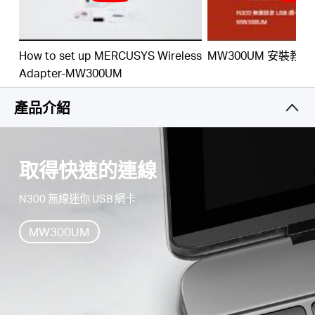
購
How to set up MERCUSYS Wireless
MW300UM 安裝教
買
Adapter-MW300UM
產品介紹
地
點
取得快速的連線
N300 無線迷你 USB 網卡
MW300UM
台
灣