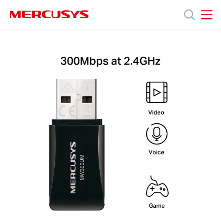
Click
to
skip
MERCUSYS
MERCUSYS
the
MW300UM
產
navigation
[V4]
bar
|
N300
品
無
線
迷
技
你
USB
網
術
卡
支
援