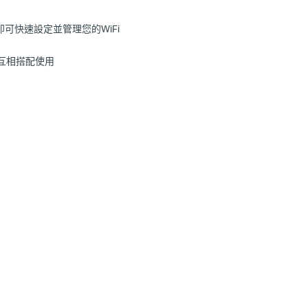
pp即可快速設定並管理您的
WiFi
不能互相搭配使用