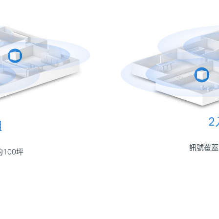
2
組
訊號覆蓋
100坪