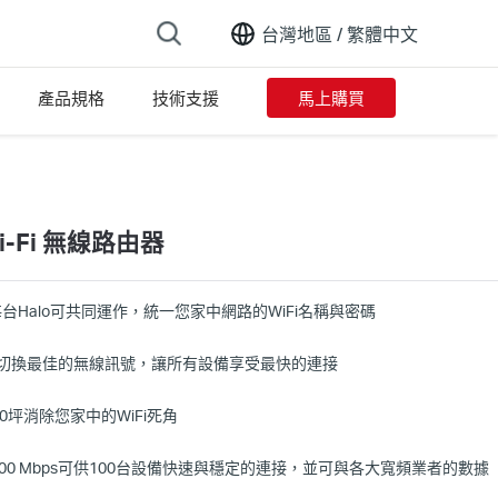
台灣地區 /
繁體中文
產品規格
技術支援
馬上購買
Wi-Fi 無線路由器
每台Halo可共同運作，統一您家中網路的
WiFi
名稱與密碼
動切換最佳的無線訊號，讓所有設備享受最快的連接
0
坪
消除您家中的WiFi死角
00 Mbps可供100台設備快速與穩定的連接，並可與各大寬頻業者的數據