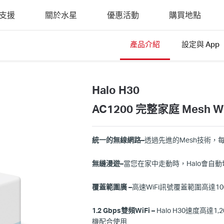
支援
關於水星
優惠活動
購買地點
產品介紹
設定與 App
Halo H30
AC1200 完整家庭 Mesh 
統一的無線網路–
透過先進的Mesh技術，
無縫漫遊–
當您在家中走動時，Halo會自
覆蓋範圍廣 –
高速WiFi訊號覆蓋範圍高達10
1.
2
Gbps
雙頻
WiFi
–
Halo H30速度高達1,
2
機配合使用