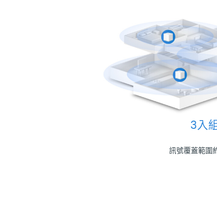
3入
訊號覆蓋範圍約