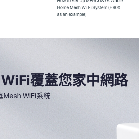
How to Set Up MERCUSYS Whole
Home Mesh Wi-Fi System (H90X
as an example)
h WiFi覆蓋您家中網路
Mesh WiFi系統