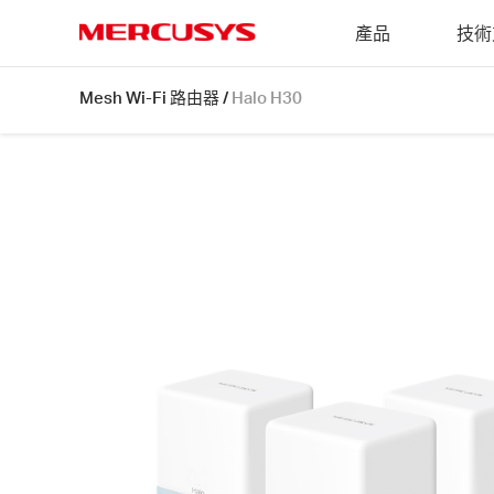
Click
產品
技術
to
skip
MERCUSYS
the
Halo
Mesh Wi-Fi 路由器
/
Halo H30
navigation
H30
bar
[V1]
3-
pack
|
AC1200
完
整
家
庭
Mesh
Wi-
Fi
無
線
路
由
器