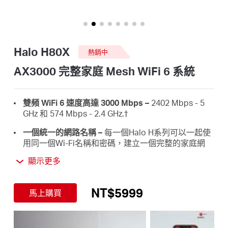
關
於
Halo H80X
熱銷中
水
AX3000 完整家庭 Mesh WiFi 6 系統
星
雙頻 WiFi 6 速度高達 3000 Mbps –
2402 Mbps - 5
GHz 和 574 Mbps - 2.4 GHz.†
優
一個統一的網路名稱 –
每一個Halo H系列可以一起使
用同一個Wi-Fi名稱和密碼，建立一個完整的家庭網
路。‡
惠
顯示更多
完整家庭覆訊號蓋範圍 –
高速的Wi-Fi訊號覆蓋範圍可
達200坪(三入組)。†
活
NT$5999
馬上購買
連接最多 150 台設備 –
提供最多 150 台設備的快速穩
定連接。†
動