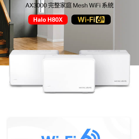
地
AX3000 完整家庭 Mesh WiFi 系統
Halo H80X
區
/
繁
體
中
文