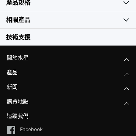
產品規格
簡易且實用
無線網路
相關產品
軟體功能
無線標準
技術支援
Wi-Fi 6
硬體功能
運作模式
IEEE 802.11ax/ac/n/a 5 GHz
無線路由器、基地台
IEEE 802.11ax/n/b/g 2.4 GHz
關於水星
其他
尺寸大小(長 X 寬 X 高)
5 × 3.2 × 3.3 英吋 (128 × 81 × 83.7 毫米〔mm〕)
產品
服務品質(QoS)
訊號速率
包裝內容
WMM
2402 Mbps - 5 GHz, 574 Mbps - 2.4 GHz
MERCUSYS
3× Halo H80X
新聞
連接介面
1× RJ45 乙太網路線
每台Halo提供3× Gigabit連接埠
WAN 連接類型
3× 變壓器
接收靈敏度
購買地點
(自動偵測WAN/LAN)
Mercusys App相容性設備列表
快速安裝手冊
浮動 IP/固定 IP/PPPoE/L2TP/PPTP
2.4GHz:
11g 6Mbps:-96.5dBm
追蹤我們
11g 54Mbps:-78dBm
環境
管理
按鈕
Facebook
11AX HE20 MCS0:-96.5dBm
運作溫度: 0°C~40°C (32°F~104°F)
本地管理、遠端管理、多管理員