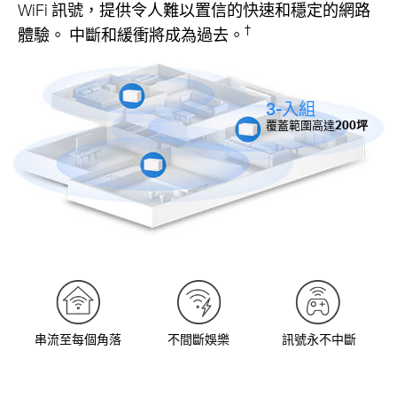
WiFi 訊號，提供令人難以置信的快速和穩定的網路
†
體驗。 中斷和緩衝將成為過去。
3-入組
覆蓋範圍高達
200坪
串流至每個角落
不間斷娛樂
訊號永不中斷