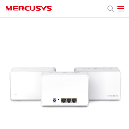
Click
to
skip
MERCUSYS
MERCUSYS
the
Halo
產
navigation
H80X
bar
[V1]
3-
品
pack
|
AX3000
技
完
整
家
術
庭
Mesh
WiFi
支
6
系
統
援