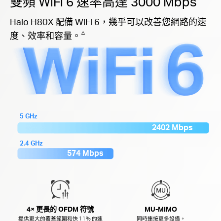
雙頻 WiFi 6 速率高達 3000 Mbps
Halo H80X 配備 WiFi 6，幾乎可以改善您網路的速
△
度、效率和容量。
5 GHz
2402 Mbps
2.4 GHz
574 Mbps
4× 更長的 OFDM 符號
MU-MIMO
提供更大的覆蓋範圍和快 11% 的速
同時連接更多設備。