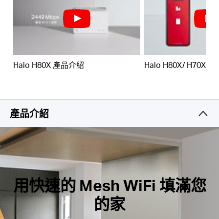
輕鬆管理您的家庭網路–
使用 MERCUSYS App快速
設定和管理您的 WiFi。 您還可以管理您孩子的在線時
購
間和瀏覽內容。
全 Gigabit 連接埠 –
每台Halo提供3× Gigabit連接
買
埠，有線連接如閃電般快速**
Halo H80X 產品介紹
Halo H80X/ H70X
*請注意 Halo H 系列和 S 系列不能共同運作。
地
點
產品介紹
台
用快速的 Mesh WiFi 填滿您
灣
的家