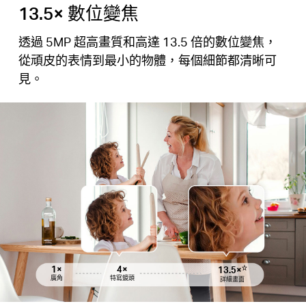
13.5× 數位變焦
透過 5MP 超高畫質和高達 13.5 倍的數位變焦，
從頑皮的表情到最小的物體，每個細節都清晰可
見。
1×
1×
4×
4×
13.5×
13.5×
☆
☆
廣角
廣角
特寫鏡頭
特寫鏡頭
詳細畫面
詳細畫面