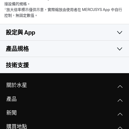
接設備的規格。
☆
放大倍率標示僅供示意，實際縮放由使用者在 MERCUSYS App 中自行
控制，無固定數值。
設定與 App
產品規格
簡易且實用
攝影機
技術支援
影像&語音
感光元件
關於水星
1/2.7'' 逐行掃描 CMOS 非星光感應器
軟體功能
最高解析度
產品
3K 5MP (2880×1620 px)
鏡頭
儲存
安全性
焦距：4毫米
新聞
設備端機器學習
數位變焦
網路
光圈：F2.0
本地儲存
128 位元 AES 加密，支援 SSL/TLS
支援 13.5 倍變焦
視角：103°（對角線），86°（水平），46°（垂直）
購買地點
MERCUSYS
Micro SD 卡插槽
WPA/WPA2-PSK