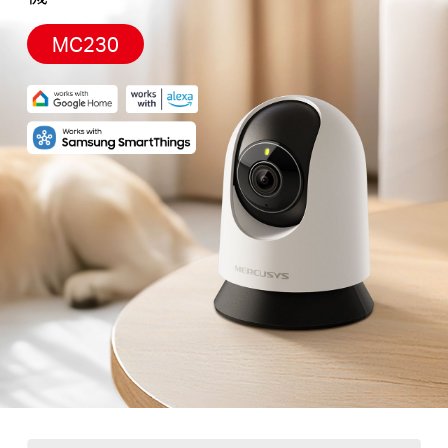
地
MC230
區
/
繁
體
中
文