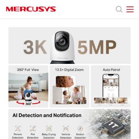
Click
to
skip
MERCUSYS
MERCUSYS
the
MC230
產
navigation
[V1]
bar
|
旋
品
轉
式
AI
技
家
庭
防
術
護
/
Wi-
支
Fi
網
路
援
攝
影
機