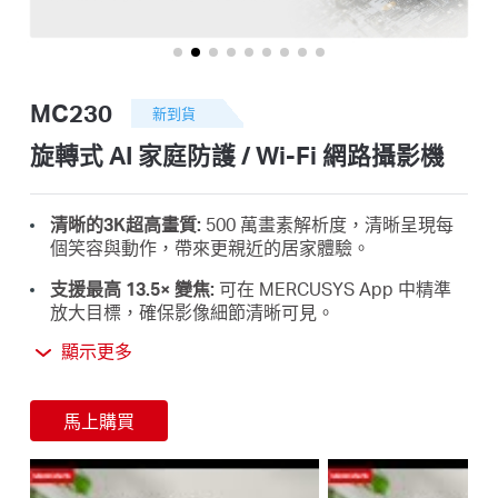
關
於
MC230
新到貨
水
旋轉式 AI 家庭防護 / Wi-Fi 網路攝影機
星
清晰的3K超高畫質:
500 萬畫素解析度，清晰呈現每
個笑容與動作，帶來更親近的居家體驗。
優
支援最高 13.5× 變焦:
可在 MERCUSYS App 中精準
放大目標，確保影像細節清晰可見。
惠
360° 全景覆蓋:
具備流暢的的水平/垂直旋轉控制，結
顯示更多
合自動巡邏與智慧移動追蹤功能，可即時監控並鎖定
畫面中的每個動作。
活
馬上購買
智慧的 AI 偵測警報:
AI 智慧辨識可自動分類與辨識
人、寵物、車輛等對象，並偵測特殊聲音事件（如嬰
動
兒哭聲、玻璃破裂），提升安全監控精準度。