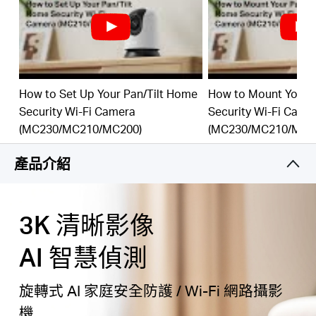
App 即時操控與通知提醒:
隨時隨地掌控一切，即時
購
通知讓您與家人保持聯繫。
本地 & 雲端儲存
:
支援最高 512GB microSD 卡與雲端
買
†
‡
儲存，提供安全又靈活的影像備份方案。
How to Set Up Your Pan/Tilt Home
How to Mount Your 
自訂隱私區域：
透過可自定的隱私區域來防止私密空
Security Wi-Fi Camera
Security Wi-Fi Came
地
間被監控
。
(MC230/MC210/MC200)
(MC230/MC210/MC2
語音控制:
支援 Google Assistant 與 Amazon
點
Alexa，為您提供解放雙手的操控體驗
。
產品介紹
3K 清晰影像
台
AI 智慧偵測
灣
旋轉式 AI 家庭安全防護 / Wi-Fi 網路攝影
機