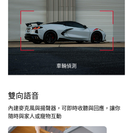
狗叫聲
狗叫聲
車輛偵測
車輛偵測
貓叫聲
貓叫聲
雙向語音
內建麥克風與揚聲器，可即時收聽與回應，讓你
隨時與家人或寵物互動