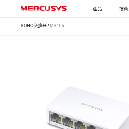
Click
產品
技術
to
skip
MERCUSYS
the
MS105
SOHO交換器
/
MS105
navigation
[V2]
bar
|
5
埠
10/100Mbps
桌
上
型
交
換
器