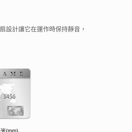
風扇設計讓它在運作時保持靜音，
4毫米(mm)