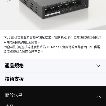
*
PoE 總供電計算為實驗室測試結果，實際 PoE 總供電無法保證且會因用
戶端限制和環境因素影響。
**延伸模式的連接埠速度將降為 10 Mbps。實際傳輸距離會因 PoE 供電
設備或線材品質而有所不同。
產品規格
硬體功能
技術支援
其他
尺寸大小(長 X 寬 X 高)
關於水星
99.8*98*25 毫米(mm)
包裝內容