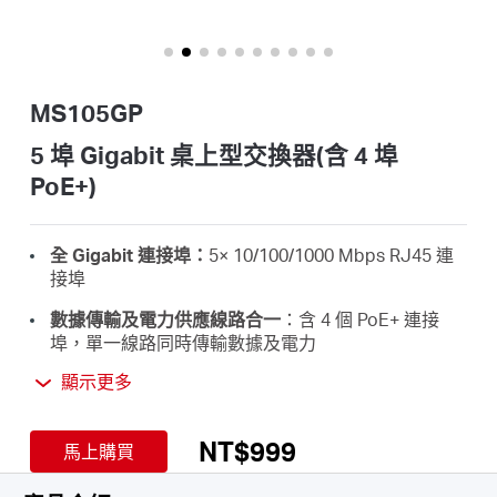
關
於
MS105GP
水
5 埠 Gigabit 桌上型交換器(含 4 埠
PoE+)
星
全 Gigabit 連接埠：
5× 10/100/1000 Mbps RJ45 連
優
接埠
數據傳輸及電力供應線路合一
：含 4 個 PoE+ 連接
惠
埠，單一線路同時傳輸數據及電力
高電力供應規格 PoE+
：每埠最高提供 30W，總共支
顯示更多
活
援最多 65W PoE 供電
*
NT$999
250 公尺長距離傳輸
：
延伸模式下可供最高 250 公尺
馬上購買
數據和電力傳輸
*
動