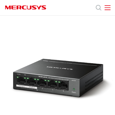
Click
to
skip
MERCUSYS
MERCUSYS
the
MS105GP
產
navigation
[V1]
bar
|
5
品
埠
Gigabit
桌
技
上
型
交
術
換
器
(含
支
4
埠
PoE+)
援