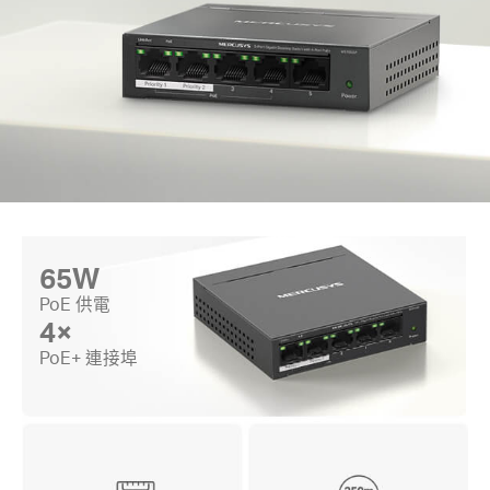
地
區
/
繁
65W
體
PoE 供電
4×
中
PoE+ 連接埠
文