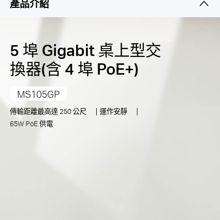
產品介紹
隔離模式
：輕鬆將用戶流量分開，加強安全性和效能
購
供電相容性
：相容於有支援 IEEE 802.3af/at 的受電設
備
5 埠 Gigabit 桌上型交
買
耐用的金屬外殼
：高效散熱，延長使用壽命
換器(含 4 埠 PoE+)
隨插即用
：使用簡單，省時省力
地
MS105GP
點
傳輸距離最高達 250 公尺
運作安靜
65W PoE 供電
台
灣