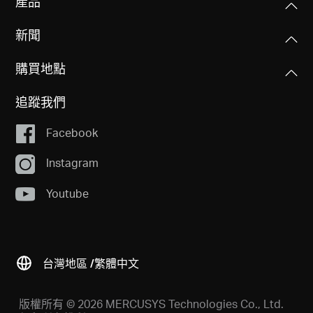
產品
• 5 埠 Gigabit 桌上型交換器，含 4 埠 PoE+ (MS105GP)
PoE 埠口
• 電源變壓器
RJ45
新聞
• 快速安裝手冊
標準：相容於 802.3 af/at 受電設備
PoE 連接埠：Port 1- Port 4
購買地點
環境
PoE 電源供應：65 W
運作溫度：0℃~40℃ (32℉~104℉)
追蹤我們
存放溫度：-40℃~70℃ (-40℉~158℉)
連接介面
運作濕度：10%~90% RH 無凝結
Facebook
5× 10/100/1000Mbps 連接埠，自動協商，自
存放濕度：5%~95% RH 無凝結
動 MDI/MDIX
Instagram
Youtube
外接式電源供應器
外接電源變壓器 (輸出：53.5V/1.31A)
標準與協定
台灣地區 /
繁體中文
IEEE 802.3x 流量控管
版權所有 © 2026 MERCUSYS Technologies Co., Ltd.