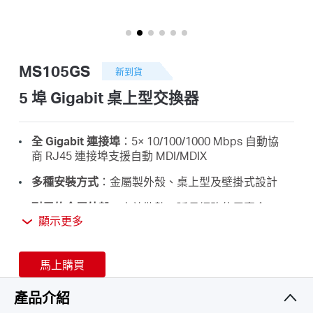
關
於
MS105GS
新到貨
水
5 埠 Gigabit 桌上型交換器
星
全 Gigabit 連接埠
：5× 10/100/1000 Mbps 自動協
商 RJ45 連接埠支援自動 MDI/MDIX
優
多種安裝方式
：金屬製外殼、桌上型及壁掛式設計
耐用的金屬外殼
：高效散熱，延長網路使用壽命
惠
顯示更多
隨插即用
：方便使用和省時高效
活
省電
：節能乙太網技術
馬上購買
產品介紹
動