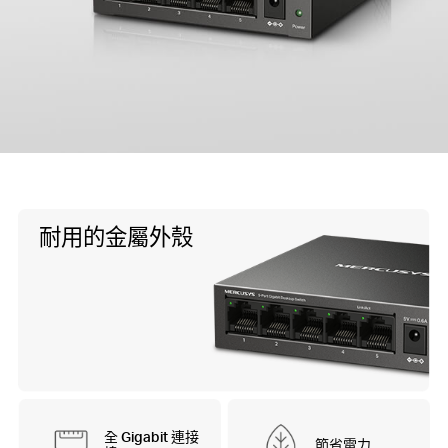
地
區
/
繁
耐用的金屬外殼
體
中
文
全 Gigabit 連接
節省電力