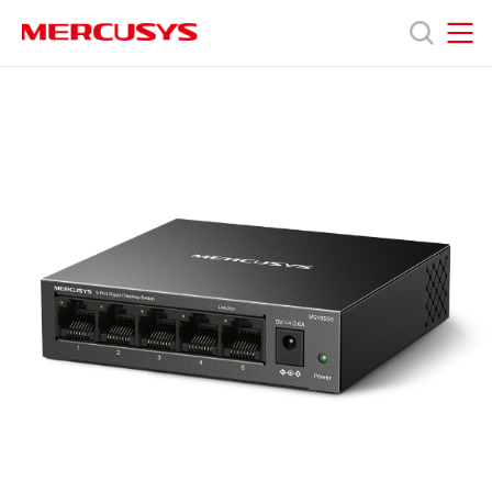
Click
to
skip
MERCUSYS
MERCUSYS
the
MS105GS
產
navigation
[V1]
bar
|
5
品
埠
Gigabit
桌
技
上
型
交
術
換
器
支
援