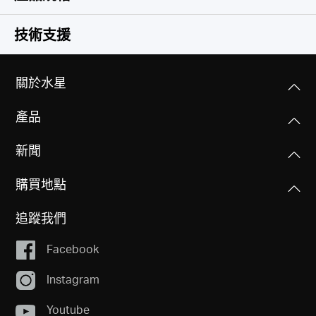
軟體功能
技術支援
硬體功能
傳輸模式
關於水星
儲存並轉發
其他
尺寸大小(長 X 寬 X 高)
產品
99 × 98 × 25 毫米(mm)
包裝內容
新聞
•
5 埠 Gigabit 桌上型交換器
(MS105GS)
連接介面
• 電源變壓器
5× 10/100/1000Mbps 連接埠，自動協商，自動
購買地點
• 快速安裝手冊
MDI/MDIX
追蹤我們
外接式電源供應器
Facebook
5V/0.6A
Instagram
標準與協定
Youtube
IEEE 802.3, IEEE 802.3u, IEEE 802.3x CSMA/CD