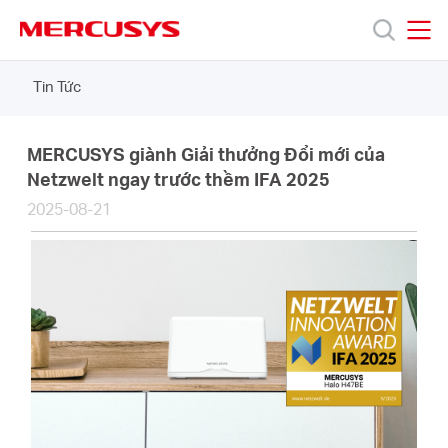
Click
to
skip
MERCUSYS
MERCUSYS
the
Tin Tức
Sản
navigation
bar
phẩm
MERCUSYS giành Giải thưởng Đổi mới của
Netzwelt ngay trước thềm IFA 2025
2025-08-21
Hỗ
trợ
Giới
thiệu