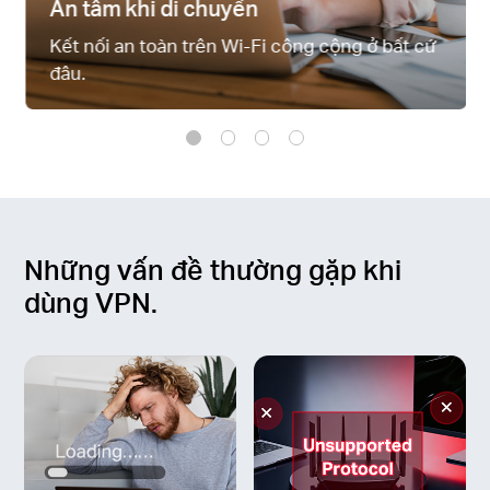
An tâm khi di chuyển
Kết nối an toàn trên Wi-Fi công cộng ở bất cứ
đâu.
Những vấn đề thường gặp khi
dùng VPN.