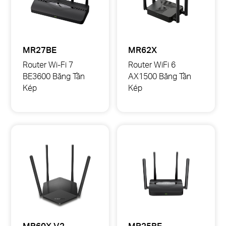
MR27BE
MR62X
Router Wi-Fi 7
Router WiFi 6
BE3600 Băng Tần
AX1500 Băng Tần
Kép
Kép
MR27BE
MR62X
Router
Router
Wi-
WiFi
Fi
6
7
AX1500
BE3600
Băng
Băng
Tần
Tần
Kép
Kép
MR60X V2
MR25BE