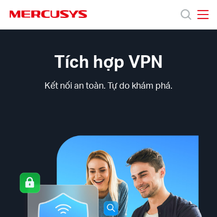
Click
to
skip
MERCUSYS
MERCUSYS
the
Công
Sản
navigation
nghệ
bar
MERCUSYS
Tích hợp VPN
VPN
phẩm
Kết nối an toàn. Tự do khám phá.
Hỗ
trợ
Giới
thiệu