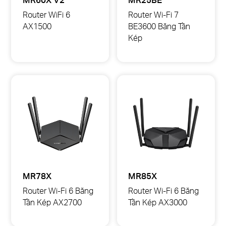
Router WiFi 6
Router Wi-Fi 7
AX1500
BE3600 Băng Tần
MR60X
Kép
Router
MR25BE
WiFi
Router
6
Wi-
AX1500
Fi
7
BE3600
Băng
Tần
Kép
MR78X
MR85X
Router Wi-Fi 6 Băng
Router Wi-Fi 6 Băng
Tần Kép AX2700
Tần Kép AX3000
MR78X
MR85X
Router
Router