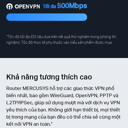
500Mbps
Tối đa
*Tốc độ tối đa (Dữ liệu dựa trên kết quả thử nghiệm trong phòng thí
nghiệm). Tốc độ thực tế phụ thuộc vào kiểu sản phẩm được mua.
Khả năng tương thích cao
Router MERCUSYS hỗ trợ các giao thức VPN phổ
biến nhất, bao gồm WireGuard, OpenVPN, PPTP và
L2TP/IPSec, giúp sử dụng mượt mà với dịch vụ VPN
yêu thích của bạn. Không giới hạn thiết bị, mọi thiết
bị trong mạng của bạn đều có thể chia sẻ cùng một
kết nối VPN an toàn.
†