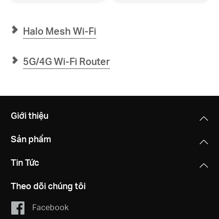
Wi-
Wi-
Fi
Fi
6
6
Băng
Băng
Halo Mesh Wi-Fi
Tần
Tần
Kép
Kép
AX2700
AX3000
5G/4G Wi-Fi Router
Giới thiệu
Sản phẩm
Tin Tức
Theo dõi chúng tôi
Facebook