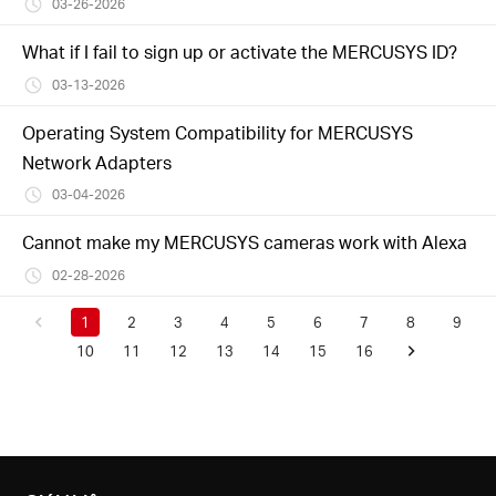
03-26-2026
What if I fail to sign up or activate the MERCUSYS ID?
03-13-2026
Operating System Compatibility for MERCUSYS
Network Adapters
03-04-2026
Cannot make my MERCUSYS cameras work with Alexa
02-28-2026
1
2
3
4
5
6
7
8
9
10
11
12
13
14
15
16