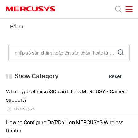
Click
to
skip
MERCUSYS
MERCUSYS
the
Câu
Hỗ trợ
Sản
navigation
hỏi
bar
thường
gặp
phẩm
Hỗ
Show Category
Reset
trợ
What type of microSD card does MERCUSYS Camera
support?
Giới
08-06-2026
thiệu
How to Configure DoT/DoH on MERCUSYS Wireless
Router