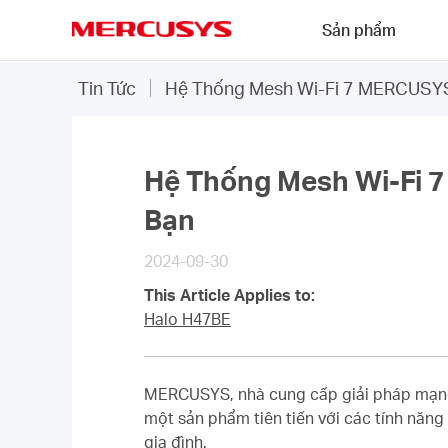
Click
Sản phẩm
to
skip
MERCUSYS
the
Tin Tức
Hệ Thống Mesh Wi-Fi 7 MERCUSYS:
navigation
bar
Hệ Thống Mesh Wi-Fi 7
Bạn
2024-09-30
This Article Applies to:
Halo H47BE
MERCUSYS, nhà cung cấp giải pháp mạng 
một sản phẩm tiên tiến với các tính năng
gia đình.