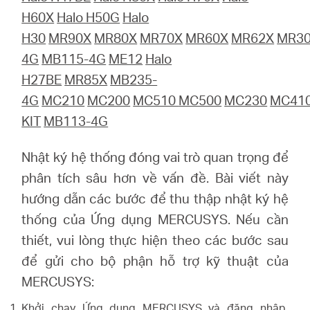
eCatalog
H60X
Halo H50G
Halo
H30
MR90X
MR80X
MR70X
MR60X
MR62X
MR3
4G
MB115-4G
ME12
Halo
H27BE
MR85X
MB235-
Việt
4G
MC210
MC200
MC510
MC500
MC230
MC41
KIT
MB113-4G
Nam
Nhật ký hệ thống đóng vai trò quan trọng để
/
phân tích sâu hơn về vấn đề. Bài viết này
hướng dẫn các bước để thu thập nhật ký hệ
Tiếng
thống của Ứng dụng MERCUSYS. Nếu cần
thiết, vui lòng thực hiện theo các bước sau
Việt
để gửi cho bộ phận hỗ trợ kỹ thuật của
MERCUSYS:
Khởi chạy Ứng dụng MERCUSYS và đăng nhập,