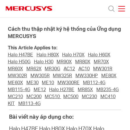
Click
to
skip
MERCUSYS
MERCUSYS
the
Sản
navigation
Cách thu thập nhật ký hệ thống của Ứng dụng
bar
MERCUSYS
phẩm
This Article Applies to:
Halo H47BE
Halo H80X
Halo H70X
Halo H60X
Hỗ
Halo H50G
Halo H30
MR90X
MR80X
MR70X
MR60X
MR62X
MR30G
AC12
AC10
MW301R
MW302R
MW305R
MW325R
MW330HP
ME80X
trợ
ME60X
ME30
ME10
MW300RE
MB112-4G
MB115-4G
ME12
Halo H27BE
MR85X
MB235-4G
Giới
MC210
MC200
MC510
MC500
MC230
MC410
KIT
MB113-4G
thiệu
Bài viết này áp dụng cho:
Halo H47BE
Halo H80X
Halo H70X
Halo