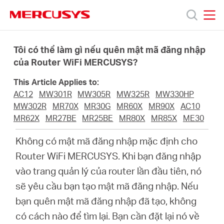
Click
to
skip
MERCUSYS
MERCUSYS
the
Sản
navigation
Tôi có thể làm gì nếu quên mật mã đăng nhập
bar
của Router WiFi MERCUSYS?
phẩm
This Article Applies to:
AC12
MW301R
MW305R
MW325R
MW330HP
Hỗ
MW302R
MR70X
MR30G
MR60X
MR90X
AC10
MR62X
MR27BE
MR25BE
MR80X
MR85X
ME30
trợ
Không có mật mã đăng nhập mặc định cho
Router WiFi MERCUSYS. Khi bạn đăng nhập
Giới
vào trang quản lý của router lần đầu tiên, nó
sẽ yêu cầu bạn tạo mật mã đăng nhập. Nếu
thiệu
bạn quên mật mã đăng nhập đã tạo, không
có cách nào để tìm lại. Bạn cần đặt lại nó về