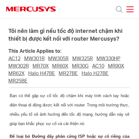
Click
to
skip
MERCUSYS
MERCUSYS
the
Sản
navigation
Tôi nên làm gì nếu tốc độ internet chậm khi
bar
thiết bị được kết nối với router Mercusys?
phẩm
This Article Applies to:
AC12
MW301R
MW305R
MW325R
MW330HP
Hỗ
MW302R
MR70X
MR60X
MR30G
AC10
MR90X
MR62X
Halo H47BE
MR27BE
Halo H27BE
MR25BE
trợ
Bạn có thể gặp sự cố tốc độ chậm khi máy tính xách tay hoặc
Giới
điện thoại di động được kết nối với router. Trong môi trường thực,
nhiều yếu tố sẽ ảnh hưởng đến tốc độ mạng, hướng dẫn này sẽ
thiệu
giúp bạn khắc phục sự cố và cải thiện nó.
Để loại bỏ Đường dây phần cứng ISP hoặc sự cố riêng của