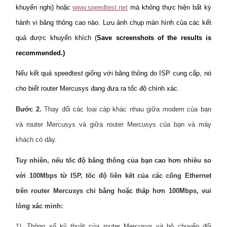
khuyến nghị) hoặc
www.speedtest.net
mà không thực hiện bất kỳ
hành vi băng thông cao nào. Lưu ảnh chụp màn hình của các kết
quả được khuyến khích (
Save screenshots of the results is
recommended.)
Nếu kết quả speedtest giống với băng thông do ISP cung cấp, nó
cho biết router Mercusys đang đưa ra tốc độ chính xác.
Bước 2.
Thay đổi các loại cáp khác nhau giữa modem của bạn
và router Mercusys và giữa router Mercusys của bạn và máy
khách có dây.
Tuy nhiên, nếu tốc độ băng thông của bạn cao hơn nhiều so
với 100Mbps từ ISP, tốc độ liên kết của các cổng Ethernet
trên router Mercusys chỉ bằng hoặc thấp hơn 100Mbps, vui
lòng xác minh:
1). Thông số kỹ thuật của router Mercusys và bộ chuyển đổi