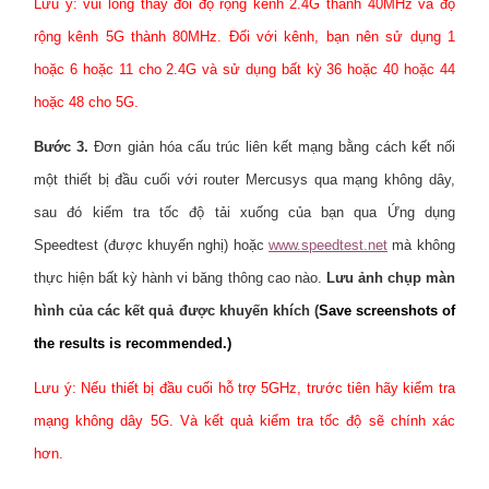
Lưu ý: vui lòng thay đổi độ rộng kênh 2.4G thành 40MHz và độ
rộng kênh 5G thành 80MHz. Đối với kênh, bạn nên sử dụng 1
hoặc 6 hoặc 11 cho 2.4G và sử dụng bất kỳ 36 hoặc 40 hoặc 44
hoặc 48 cho 5G.
Bước 3.
Đơn giản hóa cấu trúc liên kết mạng bằng cách kết nối
một thiết bị đầu cuối với router Mercusys qua mạng không dây,
sau đó kiểm tra tốc độ tải xuống của bạn qua Ứng dụng
Speedtest (được khuyến nghị) hoặc
www.speedtest.net
mà không
thực hiện bất kỳ hành vi băng thông cao nào.
Lưu ảnh chụp màn
hình của các kết quả được khuyến khích (
Save screenshots of
the results is recommended.)
Lưu ý: Nếu thiết bị đầu cuối hỗ trợ 5GHz, trước tiên hãy kiểm tra
mạng không dây 5G. Và kết quả kiểm tra tốc độ sẽ chính xác
hơn.