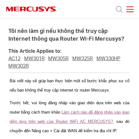
Click
to
skip
MERCUSYS
MERCUSYS
the
Sản
navigation
Tôi nên làm gì nếu không thể truy cập
bar
Internet thông qua Router Wi-Fi Mercusys?
phẩm
This Article Applies to:
AC12
MW301R
MW305R
MW325R
MW330HP
Hỗ
MW302R
Bài viết này sẽ giúp bạn thực hiện một số bước khắc phục sự cố
trợ
nếu bạn không thể truy cập internet từ router Mercusys.
Giới
Trước hết, vui lòng đăng nhập vào giao diện dựa trên web của
router bằng cách tham khảo
Làm cách nào để đăng nhập vào giao
thiệu
diện dựa trên web của Router WiFi AC MERCUSYS?,
sau đó
chuyển đến Nâng cao > Cài đặt WAN để kiểm tra địa chỉ IP.