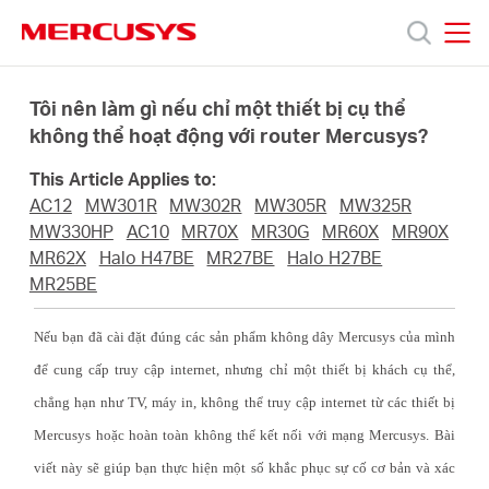
Click
to
skip
MERCUSYS
MERCUSYS
the
Sản
navigation
Tôi nên làm gì nếu chỉ một thiết bị cụ thể
bar
không thể hoạt động với router Mercusys?
phẩm
This Article Applies to:
AC12
MW301R
MW302R
MW305R
MW325R
Hỗ
MW330HP
AC10
MR70X
MR30G
MR60X
MR90X
MR62X
Halo H47BE
MR27BE
Halo H27BE
MR25BE
trợ
Nếu bạn đã cài đặt đúng các sản phẩm không dây Mercusys của mình
Giới
để cung cấp truy cập internet, nhưng chỉ một thiết bị khách cụ thể,
chẳng hạn như TV, máy in, không thể truy cập internet từ các thiết bị
thiệu
Mercusys hoặc hoàn toàn không thể kết nối với mạng Mercusys. Bài
viết này sẽ giúp bạn thực hiện một số khắc phục sự cố cơ bản và xác