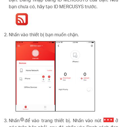
eCatalog
bạn chưa có, hãy tạo ID MERCUSYS trước.
Nhấn vào thiết bị bạn muốn chặn.
Việt
Nam
/
Tiếng
Việt
Nhấn
để vào trang thiết bị. Nhấn vào nút
ở