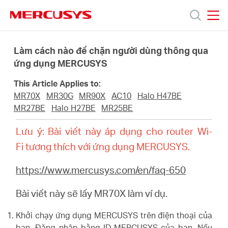
Click
to
skip
MERCUSYS
MERCUSYS
the
Sản
navigation
Làm cách nào để chặn người dùng thông qua
bar
ứng dụng MERCUSYS
phẩm
This Article Applies to:
MR70X
MR30G
MR90X
AC10
Halo H47BE
Hỗ
MR27BE
Halo H27BE
MR25BE
Lưu ý: Bài viết này áp dụng cho router Wi-
trợ
Fi tương thích với ứng dụng MERCUSYS.
Giới
https://www.mercusys.com/en/faq-650
Bài viết này sẽ lấy MR70X làm ví dụ.
thiệu
Khởi chạy ứng dụng MERCUSYS trên điện thoại của
bạn. Đăng nhập bằng ID MERCUSYS của bạn. Nếu