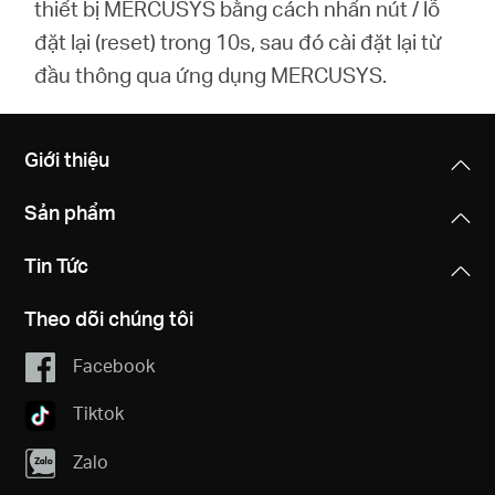
thiết bị MERCUSYS bằng cách nhấn nút / lỗ
đặt lại (reset) trong 10s, sau đó cài đặt lại từ
đầu thông qua ứng dụng MERCUSYS.
Giới thiệu
Sản phẩm
Tin Tức
Theo dõi chúng tôi
Facebook
Tiktok
Zalo