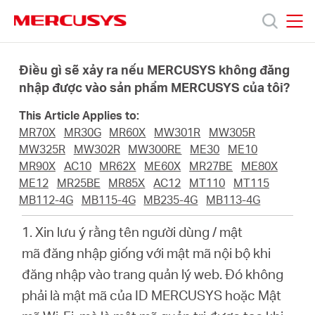
Click
to
skip
MERCUSYS
MERCUSYS
the
Sản
navigation
Điều gì sẽ xảy ra nếu MERCUSYS không đăng
bar
nhập được vào sản phẩm MERCUSYS của tôi?
phẩm
This Article Applies to:
MR70X
MR30G
MR60X
MW301R
MW305R
Hỗ
MW325R
MW302R
MW300RE
ME30
ME10
MR90X
AC10
MR62X
ME60X
MR27BE
ME80X
ME12
MR25BE
MR85X
AC12
MT110
MT115
trợ
MB112-4G
MB115-4G
MB235-4G
MB113-4G
1. Xin lưu ý rằng tên người dùng / mật
Giới
mã đăng nhập giống với mật mã nội bộ khi
đăng nhập vào trang quản lý web. Đó không
thiệu
phải là mật mã của ID MERCUSYS hoặc Mật