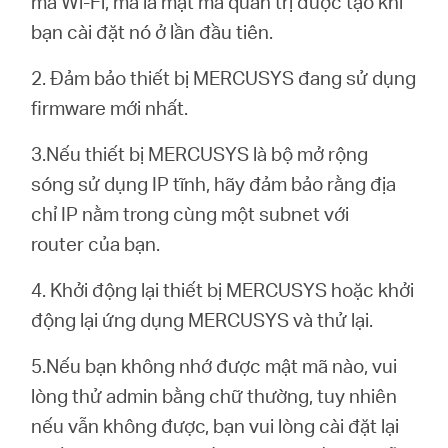
mã Wi-Fi, mà là mật mã quản trị được tạo khi
eCatalog
bạn cài đặt nó ở lần đầu tiên.
2. Đảm bảo thiết bị MERCUSYS đang sử dụng
firmware mới nhất.
Việt
3.Nếu thiết bị MERCUSYS là bộ mở rộng
sóng sử dụng IP tĩnh, hãy đảm bảo rằng địa
Nam
chỉ IP nằm trong cùng một subnet với
router của bạn.
/
4. Khởi động lại thiết bị MERCUSYS hoặc khởi
Tiếng
động lại ứng dụng MERCUSYS và thử lại.
5.Nếu bạn không nhớ được mật mã nào, vui
Việt
lòng thử admin bằng chữ thường, tuy nhiên
nếu vẫn không được, bạn vui lòng cài đặt lại