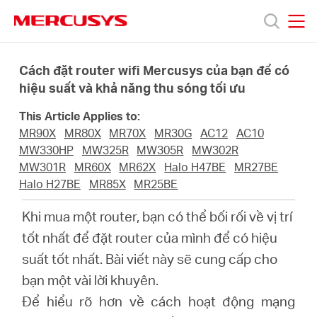
Click
to
skip
MERCUSYS
MERCUSYS
the
Sản
navigation
Cách đặt router wifi Mercusys của bạn để có
bar
hiệu suất và khả năng thu sóng tối ưu
phẩm
This Article Applies to:
MR90X
MR80X
MR70X
MR30G
AC12
AC10
Hỗ
MW330HP
MW325R
MW305R
MW302R
MW301R
MR60X
MR62X
Halo H47BE
MR27BE
Halo H27BE
MR85X
MR25BE
trợ
Khi mua một router, bạn có thể bối rối về vị trí
Giới
tốt nhất để đặt router của mình để có hiệu
suất tốt nhất. Bài viết này sẽ cung cấp cho
thiệu
bạn một vài lời khuyên.
Để hiểu rõ hơn về cách hoạt động mạng