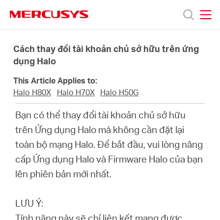
Click
to
skip
MERCUSYS
MERCUSYS
the
Sản
navigation
Cách thay đổi tài khoản chủ sở hữu trên ứng
bar
dụng Halo
phẩm
This Article Applies to:
Halo H80X
Halo H70X
Halo H50G
Hỗ
Bạn có thể thay đổi tài khoản chủ sở hữu
trên Ứng dụng Halo mà không cần đặt lại
trợ
toàn bộ mạng Halo. Để bắt đầu, vui lòng nâng
cấp Ứng dụng Halo và Firmware Halo của bạn
Giới
lên phiên bản mới nhất.
thiệu
LƯU Ý:
Tính năng này sẽ chỉ liên kết mạng được