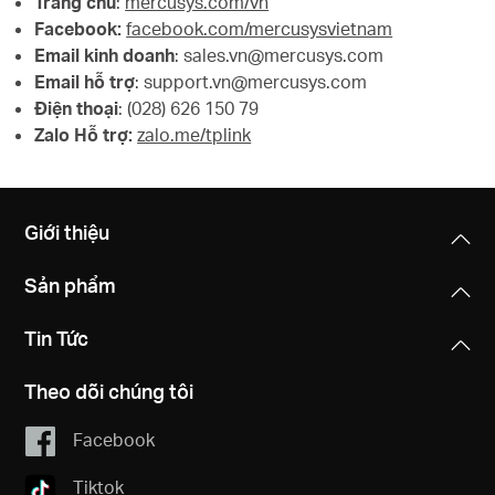
Trang chủ
:
mercusys.com/vn
Facebook:
facebook.com/mercusysvietnam
Email kinh doanh
: sales.vn@mercusys.com
Email hỗ trợ
: support.vn@mercusys.com
Điện thoại
: (028) 626 150 79
Zalo Hỗ trợ:
zalo.me/tplink
Giới thiệu
Sản phẩm
Tin Tức
Theo dõi chúng tôi
Facebook
Tiktok