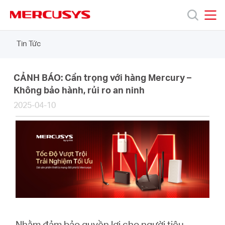
Click
to
skip
MERCUSYS
MERCUSYS
the
Tin Tức
Sản
navigation
bar
phẩm
CẢNH BÁO: Cẩn trọng với hàng Mercury –
Không bảo hành, rủi ro an ninh
2025-04-10
Hỗ
trợ
Giới
thiệu
Nhằm đảm bảo quyền lợi cho người tiêu