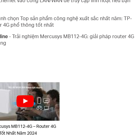
hernet vào cổng LAN/WAN để truy cập linh hoạt nếu bạn
ình chọn Top sản phẩm công nghệ xuất sắc nhất năm: TP-
 4G phổ thông tốt nhất
line
- Trải nghiệm Mercusys MB112-4G: giải pháp router 4G
ông
usys MB112-4G – Router 4G
Tốt Nhất Năm 2024