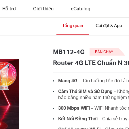
Hỗ trợ
Giới thiệu
eCatalog
Tổng quan
Cài đặt & App
MB112-4G
BÁN CHẠY
Router 4G LTE Chuẩn N 
Mạng 4G
– Tận hưởng tốc độ tải 
Cắm Thẻ SIM và Sử Dụng
– Không
bảo bằng nhiều năm thử nghiệm 
300 Mbps WiFi
– WiFi Nhanh tốc 
Kết Nối Đồng Thời
– Chia sẻ truy 