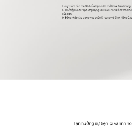
Lưu ý: Đảm bảo thẻ SIM của bạn được mở khóa. Nếu không, 
a. Thiết lập router qua ứng dụng MERCUSYS và làm theo h
của bạn.
b. Đăng nhập vào trang web quản lý router và đi tới Nâng C
Tận hưởng sự tiện lợi và linh 