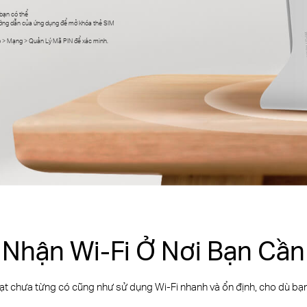
bạn có thể
ướng dẫn của ứng dụng để mở khóa thẻ SIM
ao > Mạng > Quản Lý Mã PIN để xác minh.
Nhận Wi-Fi Ở Nơi Bạn Cần
hoạt chưa từng có cũng như sử dụng Wi-Fi nhanh và ổn định, cho dù bạn