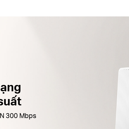
dạng
suất
 N 300 Mbps