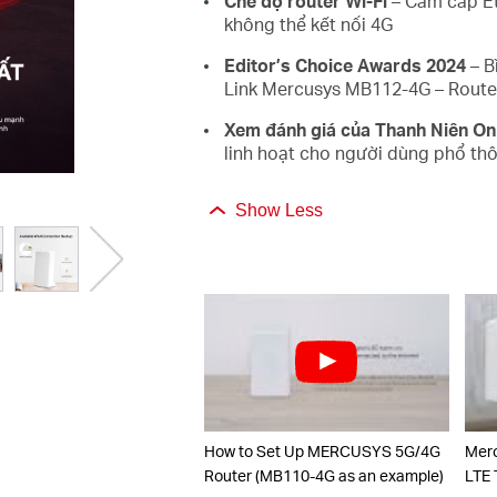
Chế độ router Wi-Fi
– Cắm cáp Et
không thể kết nối 4G
Editor’s Choice Awards 2024
– B
Link Mercusys MB112-4G – Router
Xem đánh giá của Thanh Niên On
linh hoạt cho người dùng phổ th
Show Less
How to Set Up MERCUSYS 5G/4G
Merc
Router (MB110-4G as an example)
LTE 