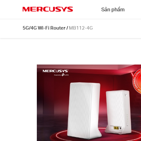
Click
Sản phẩm
to
skip
MERCUSYS
the
MB112-
5G/4G Wi-Fi Router
/
MB112-4G
navigation
4G
bar
[V1]
|
Router
4G
LTE
Chuẩn
N
300
Mbps