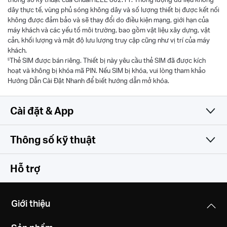
dây thực tế, vùng phủ sóng không dây và số lượng thiết bị được kết nối
không được đảm bảo và sẽ thay đổi do điều kiện mạng, giới hạn của
máy khách và các yếu tố môi trường, bao gồm vật liệu xây dựng, vật
cản, khối lượng và mật độ lưu lượng truy cập cũng như vị trí của máy
khách.
§
Thẻ SIM được bán riêng. Thiết bị này yêu cầu thẻ SIM đã được kích
hoạt và không bị khóa mã PIN. Nếu SIM bị khóa, vui lòng tham khảo
Hướng Dẫn Cài Đặt Nhanh để biết hướng dẫn mở khóa.
Cài đặt & App
Thông số kỹ thuật
Đơn giản và đa tính năng
Thông số không dây
Hỗ trợ
Phần mềm
LTE Standard
Giới thiệu
Cat 4
Phần cứng
Chế độ hoạt động
150/50 Mbps DL/UL