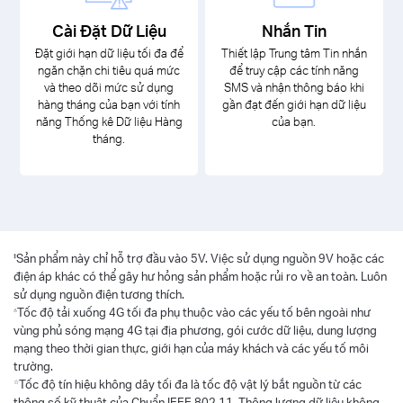
Cài Đặt Dữ Liệu
Nhắn Tin
Đặt giới hạn dữ liệu tối đa để
Thiết lập Trung tâm Tin nhắn
ngăn chặn chi tiêu quá mức
để truy cập các tính năng
và theo dõi mức sử dụng
SMS và nhận thông báo khi
hàng tháng của bạn với tính
gần đạt đến giới hạn dữ liệu
năng Thống kê Dữ liệu Hàng
của bạn.
tháng.
‡
Sản phẩm này chỉ hỗ trợ đầu vào 5V. Việc sử dụng nguồn 9V hoặc các
điện áp khác có thể gây hư hỏng sản phẩm hoặc rủi ro về an toàn. Luôn
sử dụng nguồn điện tương thích.
△
Tốc độ tải xuống 4G tối đa phụ thuộc vào các yếu tố bên ngoài như
vùng phủ sóng mạng 4G tại địa phương, gói cước dữ liệu, dung lượng
mạng theo thời gian thực, giới hạn của máy khách và các yếu tố môi
trường.
☆
Tốc độ tín hiệu không dây tối đa là tốc độ vật lý bắt nguồn từ các
thông số kỹ thuật của Chuẩn IEEE 802.11. Thông lượng dữ liệu không