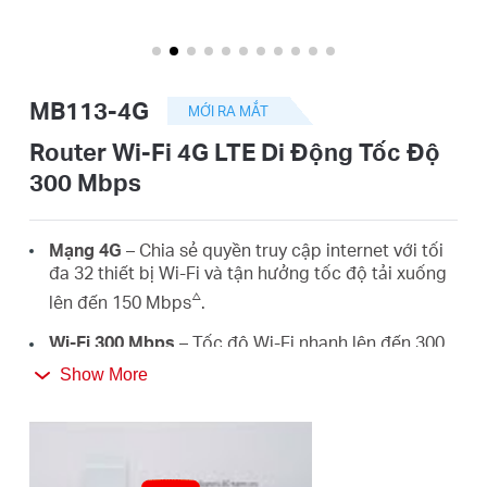
eCatalog
MB113-4G
MỚI RA MẮT
Việt
Router Wi-Fi 4G LTE Di Động Tốc Độ
300 Mbps
Nam
Mạng 4G
– Chia sẻ quyền truy cập internet với tối
/
đa 32 thiết bị Wi-Fi và tận hưởng tốc độ tải xuống
△
lên đến 150 Mbps
.
Tiếng
Wi-Fi 300 Mbps
– Tốc độ
Wi-Fi
nhanh lên đến 300
☆
Mbps để chia sẻ mạng của bạn
.
Show More
Việt
Dễ Dàng Mang Theo
– Kích thước bằng điện thoại
với ăng-ten gập, MB113-4G dễ dàng bỏ vào túi
xách hoặc thậm chí túi quần của bạn.