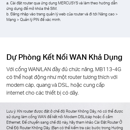
a. Cài đặt router qua ứng dụng MERCUSYS và làm theo hướng dẫn
ứng dụng để mở khóa thẻ SIM.
b. Đăng nhập vào trang quản lý web của router và đi tới Nâng cao >
Mạng > Quản lý PIN để xác minh.
Dự Phòng Kết Nối WAN Khả Dụng
Với cổng WAN/LAN đầy đủ chức năng, MB113-4G
có thể hoạt động như một router tương thích với
modem cáp, quang và DSL, hoặc cung cấp
internet cho các thiết bị có dây.
Lưu ý: Khi router được đặt ở chế độ Router Không Dây, nó có thể được
sử dụng làm cổng WAN để kết nối Modem DSL/cáp hoặc ổ cắm
Ethernet. Để chuyển sang chế độ này, hãy tham khảo Cài Đặt Router Ở
Chế Độ Router Không Dây. (Bạn có thể kiểm tra các bước trong Hướng